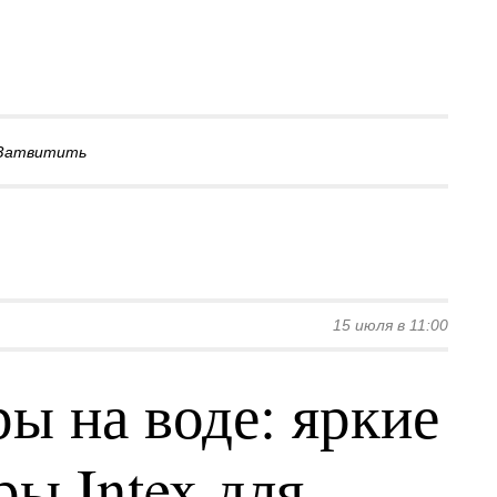
Затвитить
15 июля в 11:00
ы на воде: яркие
ы Intex для