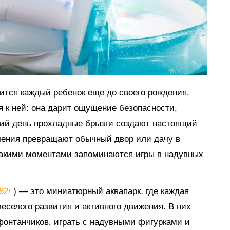
мится каждый ребенок еще до своего рождения.
я к ней: она дарит ощущение безопасности,
тний день прохладные брызги создают настоящий
ечения превращают обычный двор или дачу в
такими моментами запоминаются игры в надувных
882/
) — это миниатюрный аквапарк, где каждая
еселого развития и активного движения. В них
 фонтанчиков, играть с надувными фигурками и