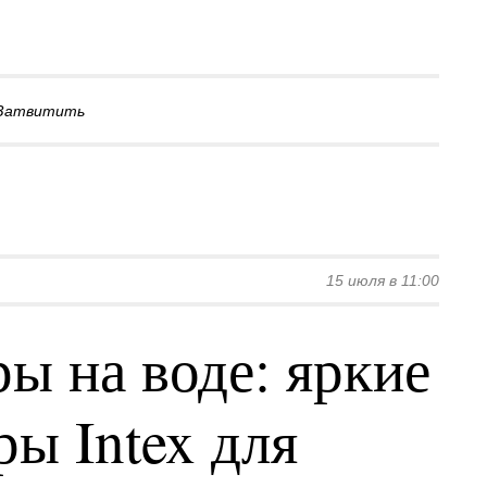
Затвитить
15 июля в 11:00
ы на воде: яркие
ы Intex для