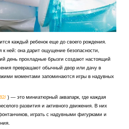
мится каждый ребенок еще до своего рождения.
я к ней: она дарит ощущение безопасности,
тний день прохладные брызги создают настоящий
ечения превращают обычный двор или дачу в
такими моментами запоминаются игры в надувных
882/
) — это миниатюрный аквапарк, где каждая
еселого развития и активного движения. В них
 фонтанчиков, играть с надувными фигурками и
ния.