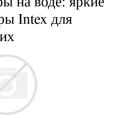
ы на воде: яркие
ы Intex для
ких