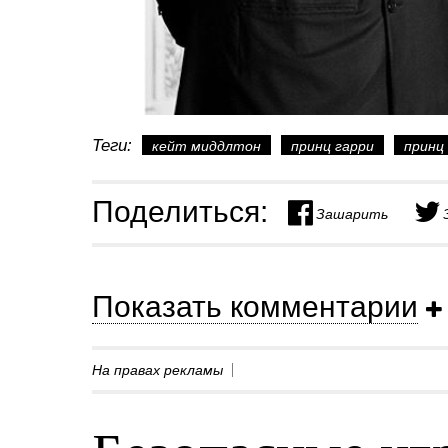
Теги:
кейт миддлтон
принц гарри
принц
Поделиться:
Зашарить
Показать комментарии
На правах рекламы