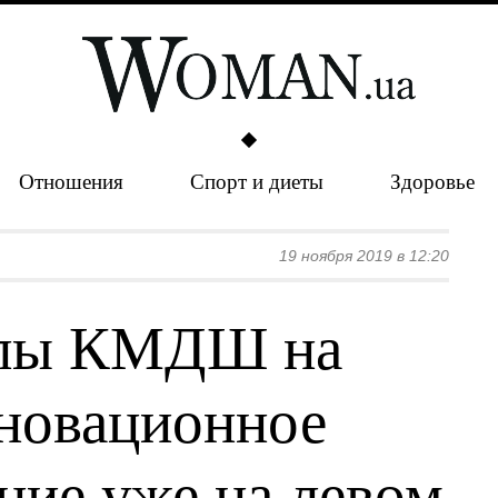
Отношения
Спорт и диеты
Здоровье
19 ноября 2019 в 12:20
олы КМДШ на
новационное
ние уже на левом