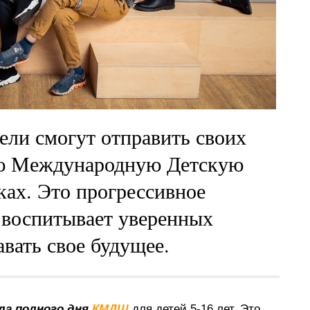
ели смогут отправить своих
ую Международную Детскую
ах. Это прогрессивное
е воспитывает уверенных
вать свое будущее.
ла полного дня
КМДШ
для детей 5-16 лет. Это