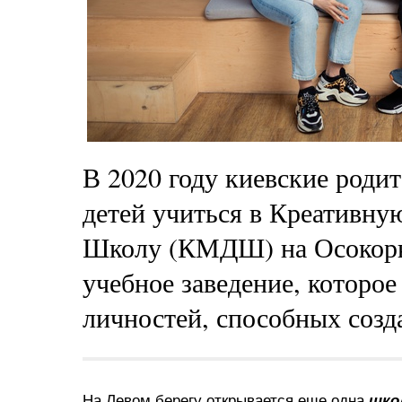
В 2020 году киевские родит
детей учиться в Креативн
Школу (КМДШ) на Осокорк
учебное заведение, которо
личностей, способных созда
На Левом берегу открывается еще одна
шко