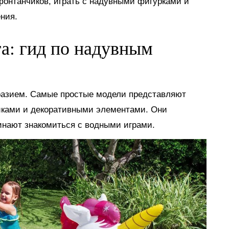
 фонтанчиков, играть с надувными фигурками и
ния.
га: гид по надувным
разием. Самые простые модели представляют
иками и декоративными элементами. Они
инают знакомиться с водными играми.