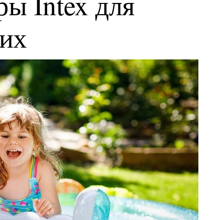
ы Intex для
ких