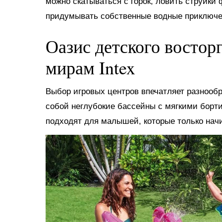
можно скатываться с горок, ловить струйки
придумывать собственные водные приключе
Оазис детского востор
мирам Intex
Выбор игровых центров впечатляет разнооб
собой неглубокие бассейны с мягкими борт
подходят для малышей, которые только нач