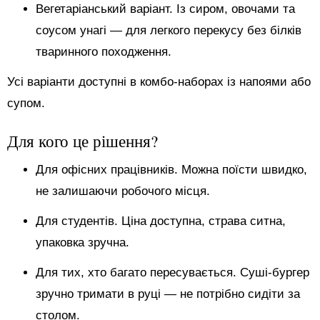
Вегетаріанський варіант. Із сиром, овочами та
соусом унагі — для легкого перекусу без білків
тваринного походження.
Усі варіанти доступні в комбо-наборах із напоями або
супом.
Для кого це рішення?
Для офісних працівників. Можна поїсти швидко,
не залишаючи робочого місця.
Для студентів. Ціна доступна, страва ситна,
упаковка зручна.
Для тих, хто багато пересувається. Суші-бургер
зручно тримати в руці — не потрібно сидіти за
столом.