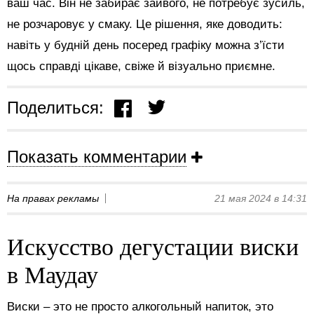
ваш час. Він не забирає зайвого, не потребує зусиль,
не розчаровує у смаку. Це рішення, яке доводить:
навіть у будній день посеред графіку можна з’їсти
щось справді цікаве, свіже й візуально приємне.
Поделиться:
Показать комментарии
На правах рекламы
21 мая 2024 в 14:31
Искусство дегустации виски
в Маудау
Виски – это не просто алкогольный напиток, это