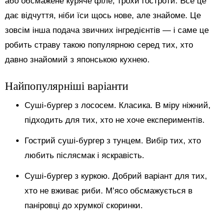
або обсмажене куряче філе, трохи гостроти. Все це
дає відчуття, ніби їси щось нове, але знайоме. Це
зовсім інша подача звичних інгредієнтів — і саме це
робить страву такою популярною серед тих, хто
давно знайомий з японською кухнею.
Найпопулярніші варіанти
Суші-бургер з лососем. Класика. В міру ніжний,
підходить для тих, хто не хоче експериментів.
Гострий суші-бургер з тунцем. Вибір тих, хто
любить післясмак і яскравість.
Суші-бургер з куркою. Добрий варіант для тих,
хто не вживає риби. М’ясо обсмажується в
паніровці до хрумкої скоринки.