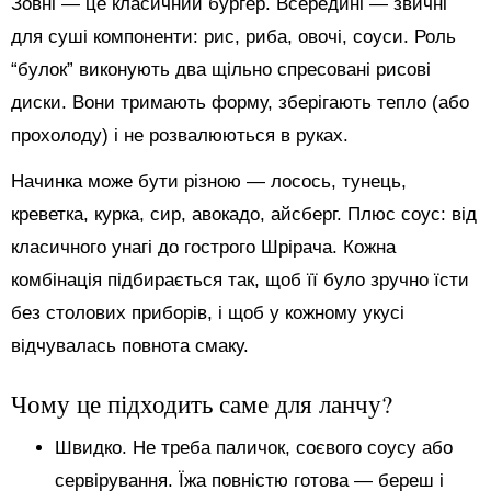
Зовні — це класичний бургер. Всередині — звичні
для суші компоненти: рис, риба, овочі, соуси. Роль
“булок” виконують два щільно спресовані рисові
диски. Вони тримають форму, зберігають тепло (або
прохолоду) і не розвалюються в руках.
Начинка може бути різною — лосось, тунець,
креветка, курка, сир, авокадо, айсберг. Плюс соус: від
класичного унагі до гострого Шрірача. Кожна
комбінація підбирається так, щоб її було зручно їсти
без столових приборів, і щоб у кожному укусі
відчувалась повнота смаку.
Чому це підходить саме для ланчу?
Швидко. Не треба паличок, соєвого соусу або
сервірування. Їжа повністю готова — береш і