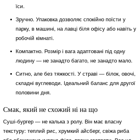
їси.
Зручно. Упаковка дозволяє спокійно поїсти у
парку, в машині, на лавці біля офісу або навіть у
робочій кімнаті.
Компактно. Розмір і вага адаптовані під одну
людину — не занадто багато, не занадто мало.
Ситно, але без тяжкості. У страві — білок, овочі,
складні вуглеводи. Ідеальний баланс для другої
половини дня.
Смак, який не схожий ні на що
Суші-бургер — не калька з ролу. Він має власну
текстуру: теплий рис, хрумкий айсберг, свіжа риба