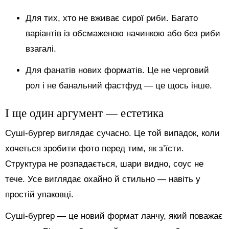
Для тих, хто не вживає сирої риби. Багато
варіантів із обсмаженою начинкою або без риби
взагалі.
Для фанатів нових форматів. Це не черговий
рол і не банальний фастфуд — це щось інше.
І ще один аргумент — естетика
Суші-бургер виглядає сучасно. Це той випадок, коли
хочеться зробити фото перед тим, як з’їсти.
Структура не розпадається, шари видно, соус не
тече. Усе виглядає охайно й стильно — навіть у
простій упаковці.
Суші-бургер — це новий формат ланчу, який поважає