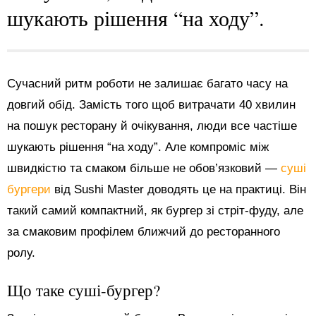
шукають рішення “на ходу”.
Сучасний ритм роботи не залишає багато часу на
довгий обід. Замість того щоб витрачати 40 хвилин
на пошук ресторану й очікування, люди все частіше
шукають рішення “на ходу”. Але компроміс між
швидкістю та смаком більше не обов’язковий —
суші
бургери
від Sushi Master доводять це на практиці. Він
такий самий компактний, як бургер зі стріт-фуду, але
за смаковим профілем ближчий до ресторанного
ролу.
Що таке суші-бургер?