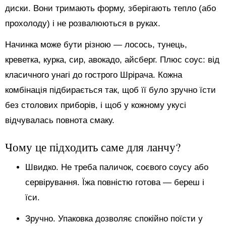
диски. Вони тримають форму, зберігають тепло (або
прохолоду) і не розвалюються в руках.
Начинка може бути різною — лосось, тунець,
креветка, курка, сир, авокадо, айсберг. Плюс соус: від
класичного унагі до гострого Шрірача. Кожна
комбінація підбирається так, щоб її було зручно їсти
без столових приборів, і щоб у кожному укусі
відчувалась повнота смаку.
Чому це підходить саме для ланчу?
Швидко. Не треба паличок, соєвого соусу або
сервірування. Їжа повністю готова — береш і
їси.
Зручно. Упаковка дозволяє спокійно поїсти у