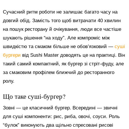
Сучасний ритм роботи не залишає багато часу на
довгий обід. Замість того щоб витрачати 40 хвилин
на пошук ресторану й очікування, люди все частіше
шукають рішення “на ходу”. Але компроміс між
швидкістю та смаком більше не обов’язковий —
суші
бургери
від Sushi Master доводять це на практиці. Він
такий самий компактний, як бургер зі стріт-фуду, але
за смаковим профілем ближчий до ресторанного
ролу.
Що таке суші-бургер?
Зовні — це класичний бургер. Всередині — звичні
для суші компоненти: рис, риба, овочі, соуси. Роль
“булок” виконують два щільно спресовані рисові