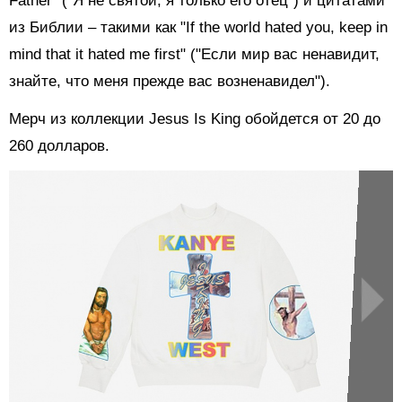
Father" ("Я не святой, я только его отец") и цитатами
из Библии – такими как "If the world hated you, keep in
mind that it hated me first" ("Если мир вас ненавидит,
знайте, что меня прежде вас возненавидел").
Мерч из коллекции Jesus Is King обойдется от 20 до
260 долларов.