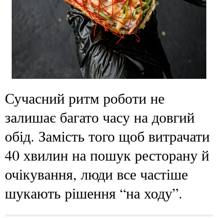
Сучасний ритм роботи не
залишає багато часу на довгий
обід. Замість того щоб витрачати
40 хвилин на пошук ресторану й
очікування, люди все частіше
шукають рішення “на ходу”.