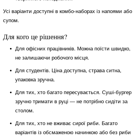
Усі варіанти доступні в комбо-наборах із напоями або
супом.
Для кого це рішення?
Для офісних працівників. Можна поїсти швидко,
не залишаючи робочого місця.
Для студентів. Ціна доступна, страва ситна,
упаковка зручна.
Для тих, хто багато пересувається. Суші-бургер
зручно тримати в руці — не потрібно сидіти за
столом.
Для тих, хто не вживає сирої риби. Багато
варіантів із обсмаженою начинкою або без риби