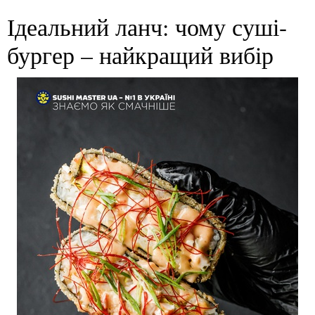
Ідеальний ланч: чому суші-
бургер – найкращий вибір