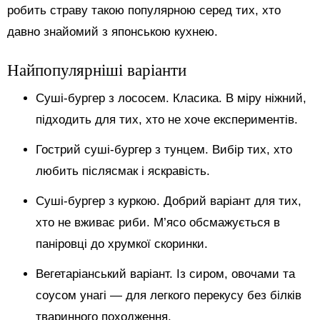
робить страву такою популярною серед тих, хто
давно знайомий з японською кухнею.
Найпопулярніші варіанти
Суші-бургер з лососем. Класика. В міру ніжний,
підходить для тих, хто не хоче експериментів.
Гострий суші-бургер з тунцем. Вибір тих, хто
любить післясмак і яскравість.
Суші-бургер з куркою. Добрий варіант для тих,
хто не вживає риби. М’ясо обсмажується в
паніровці до хрумкої скоринки.
Вегетаріанський варіант. Із сиром, овочами та
соусом унагі — для легкого перекусу без білків
тваринного походження.