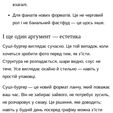
взагалі.
Для фанатів нових форматів. Це не черговий
рол і не банальний фастфуд — це щось інше.
І ще один аргумент — естетика
Суші-бургер виглядає сучасно. Це той випадок, коли
хочеться зробити фото перед тим, як з’їсти.
Структура не розпадається, шари видно, соус не
тече. Усе виглядає охайно й стильно — навіть у
простій упаковці.
Суші-бургер — це новий формат ланчу, який поважає
ваш час. Він не забирає зайвого, не потребує зусиль,
не розчаровує у смаку. Це рішення, яке доводить:
навіть у будній день посеред графіку можна з’їсти