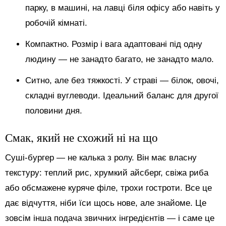
парку, в машині, на лавці біля офісу або навіть у
робочій кімнаті.
Компактно. Розмір і вага адаптовані під одну
людину — не занадто багато, не занадто мало.
Ситно, але без тяжкості. У страві — білок, овочі,
складні вуглеводи. Ідеальний баланс для другої
половини дня.
Смак, який не схожий ні на що
Суші-бургер — не калька з ролу. Він має власну
текстуру: теплий рис, хрумкий айсберг, свіжа риба
або обсмажене куряче філе, трохи гостроти. Все це
дає відчуття, ніби їси щось нове, але знайоме. Це
зовсім інша подача звичних інгредієнтів — і саме це