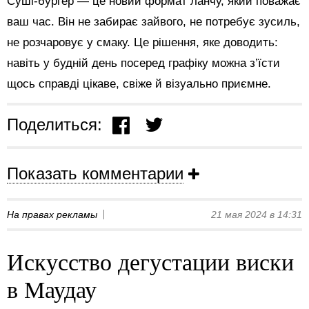
Суші-бургер — це новий формат ланчу, який поважає
ваш час. Він не забирає зайвого, не потребує зусиль,
не розчаровує у смаку. Це рішення, яке доводить:
навіть у будній день посеред графіку можна з’їсти
щось справді цікаве, свіже й візуально приємне.
Поделиться:
Показать комментарии
На правах рекламы
21 мая 2024 в 14:31
Искусство дегустации виски
в Маудау