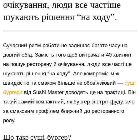
очікування, люди все частіше
шукають рішення “на ходу”.
Сучасний ритм роботи не залишає багато часу на
довгий обід. Замість того щоб витрачати 40 хвилин
на пошук ресторану й очікування, люди все частіше
шукають рішення “на ходу”. Але компроміс між
швидкістю та смаком більше не обов’язковий —
суші
бургери
від Sushi Master доводять це на практиці. Він
такий самий компактний, як бургер зі стріт-фуду, але
за смаковим профілем ближчий до ресторанного
ролу.
Що таке суші-бургер?