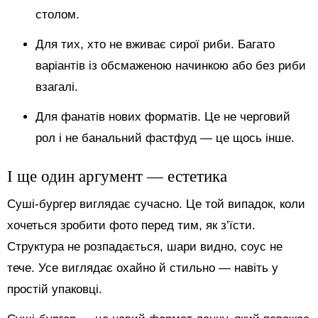
столом.
Для тих, хто не вживає сирої риби. Багато
варіантів із обсмаженою начинкою або без риби
взагалі.
Для фанатів нових форматів. Це не черговий
рол і не банальний фастфуд — це щось інше.
І ще один аргумент — естетика
Суші-бургер виглядає сучасно. Це той випадок, коли
хочеться зробити фото перед тим, як з’їсти.
Структура не розпадається, шари видно, соус не
тече. Усе виглядає охайно й стильно — навіть у
простій упаковці.