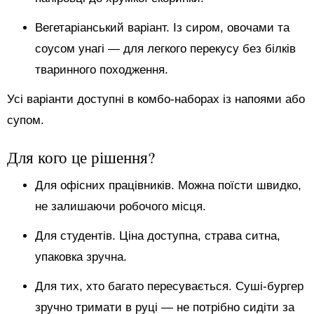
Вегетаріанський варіант. Із сиром, овочами та
соусом унагі — для легкого перекусу без білків
тваринного походження.
Усі варіанти доступні в комбо-наборах із напоями або
супом.
Для кого це рішення?
Для офісних працівників. Можна поїсти швидко,
не залишаючи робочого місця.
Для студентів. Ціна доступна, страва ситна,
упаковка зручна.
Для тих, хто багато пересувається. Суші-бургер
зручно тримати в руці — не потрібно сидіти за