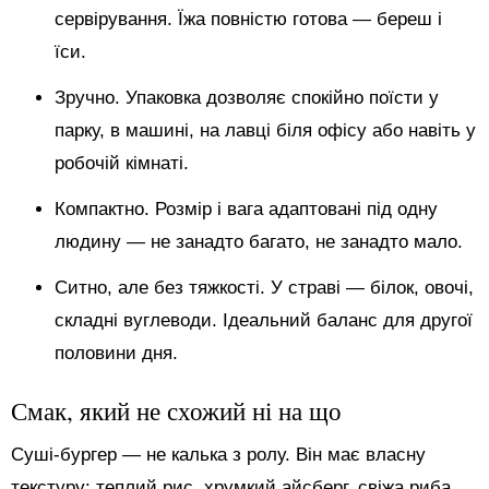
сервірування. Їжа повністю готова — береш і
їси.
Зручно. Упаковка дозволяє спокійно поїсти у
парку, в машині, на лавці біля офісу або навіть у
робочій кімнаті.
Компактно. Розмір і вага адаптовані під одну
людину — не занадто багато, не занадто мало.
Ситно, але без тяжкості. У страві — білок, овочі,
складні вуглеводи. Ідеальний баланс для другої
половини дня.
Смак, який не схожий ні на що
Суші-бургер — не калька з ролу. Він має власну
текстуру: теплий рис, хрумкий айсберг, свіжа риба