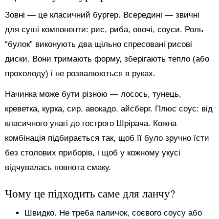
Зовні — це класичний бургер. Всередині — звичні
для суші компоненти: рис, риба, овочі, соуси. Роль
“булок” виконують два щільно спресовані рисові
диски. Вони тримають форму, зберігають тепло (або
прохолоду) і не розвалюються в руках.
Начинка може бути різною — лосось, тунець,
креветка, курка, сир, авокадо, айсберг. Плюс соус: від
класичного унагі до гострого Шрірача. Кожна
комбінація підбирається так, щоб її було зручно їсти
без столових приборів, і щоб у кожному укусі
відчувалась повнота смаку.
Чому це підходить саме для ланчу?
Швидко. Не треба паличок, соєвого соусу або