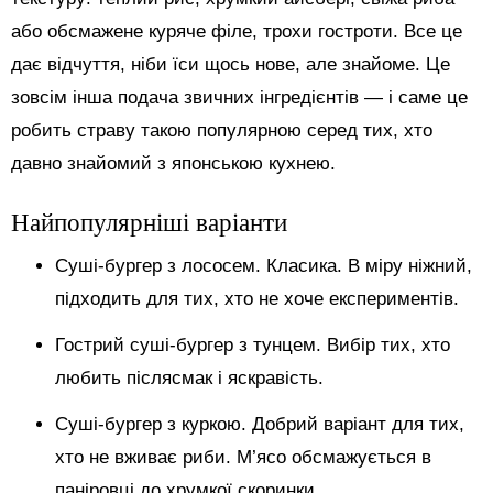
або обсмажене куряче філе, трохи гостроти. Все це
дає відчуття, ніби їси щось нове, але знайоме. Це
зовсім інша подача звичних інгредієнтів — і саме це
робить страву такою популярною серед тих, хто
давно знайомий з японською кухнею.
Найпопулярніші варіанти
Суші-бургер з лососем. Класика. В міру ніжний,
підходить для тих, хто не хоче експериментів.
Гострий суші-бургер з тунцем. Вибір тих, хто
любить післясмак і яскравість.
Суші-бургер з куркою. Добрий варіант для тих,
хто не вживає риби. М’ясо обсмажується в
паніровці до хрумкої скоринки.