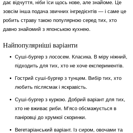
дає відчуття, ніби їси щось нове, але знайоме. Це
зовсім інша подача звичних інгредієнтів — і саме це
робить страву такою популярною серед тих, хто
давно знайомий з японською кухнею.
Найпопулярніші варіанти
Суші-бургер з лососем. Класика. В міру ніжний,
підходить для тих, хто не хоче експериментів.
Гострий суші-бургер з тунцем. Вибір тих, хто
любить післясмак і яскравість.
Суші-бургер з куркою. Добрий варіант для тих,
хто не вживає риби. М’ясо обсмажується в
паніровці до хрумкої скоринки.
Вегетаріанський варіант. Із сиром, овочами та