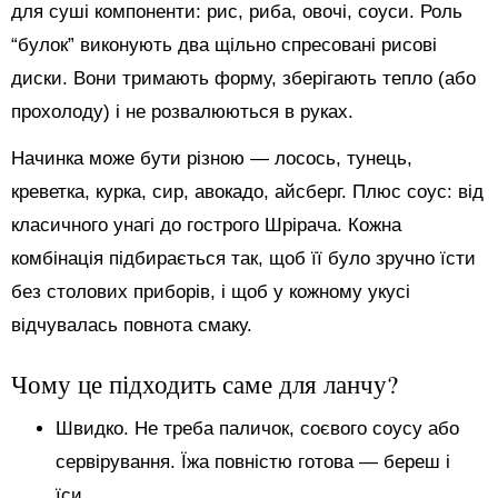
для суші компоненти: рис, риба, овочі, соуси. Роль
“булок” виконують два щільно спресовані рисові
диски. Вони тримають форму, зберігають тепло (або
прохолоду) і не розвалюються в руках.
Начинка може бути різною — лосось, тунець,
креветка, курка, сир, авокадо, айсберг. Плюс соус: від
класичного унагі до гострого Шрірача. Кожна
комбінація підбирається так, щоб її було зручно їсти
без столових приборів, і щоб у кожному укусі
відчувалась повнота смаку.
Чому це підходить саме для ланчу?
Швидко. Не треба паличок, соєвого соусу або
сервірування. Їжа повністю готова — береш і
їси.