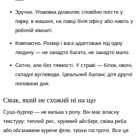
Зручно. Упаковка дозволяє спокійно поїсти у
парку, в машині, на лавці біля офісу або навіть у
робочій кімнаті.
Компактно. Розмір і вага адаптовані під одну
людину — не занадто багато, не занадто мало.
Ситно, але без тяжкості. У страві — білок, овочі,
складні вуглеводи. Ідеальний баланс для другої
половини дня.
Смак, який не схожий ні на що
Суші-бургер — не калька з ролу. Він має власну
текстуру: теплий рис, хрумкий айсберг, свіжа риба
або обсмажене куряче філе, трохи гостроти. Все це