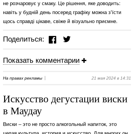
не розчаровує у смаку. Це рішення, яке доводить:
навіть у будній день посеред графіку можна з’їсти
щось справді цікаве, свіже й візуально приємне.
Поделиться:
Показать комментарии
На правах рекламы
21 мая 2024 в 14:31
Искусство дегустации виски
в Маудау
Виски – это не просто алкогольный напиток, это
целая культура, история и искусство. Для многих он