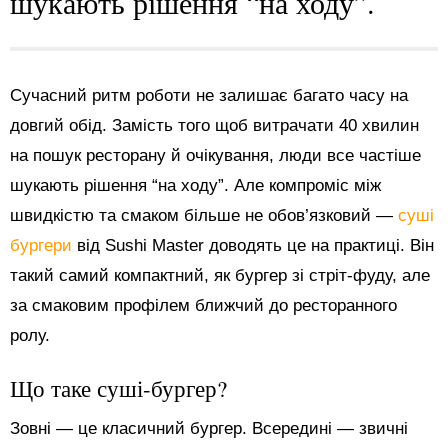
шукають рішення “на ходу”.
Сучасний ритм роботи не залишає багато часу на
довгий обід. Замість того щоб витрачати 40 хвилин
на пошук ресторану й очікування, люди все частіше
шукають рішення “на ходу”. Але компроміс між
швидкістю та смаком більше не обов’язковий —
суші
бургери
від Sushi Master доводять це на практиці. Він
такий самий компактний, як бургер зі стріт-фуду, але
за смаковим профілем ближчий до ресторанного
ролу.
Що таке суші-бургер?
Зовні — це класичний бургер. Всередині — звичні