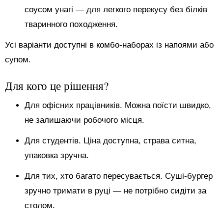
соусом унагі — для легкого перекусу без білків
тваринного походження.
Усі варіанти доступні в комбо-наборах із напоями або
супом.
Для кого це рішення?
Для офісних працівників. Можна поїсти швидко,
не залишаючи робочого місця.
Для студентів. Ціна доступна, страва ситна,
упаковка зручна.
Для тих, хто багато пересувається. Суші-бургер
зручно тримати в руці — не потрібно сидіти за
столом.