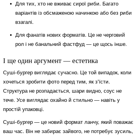
Для тих, хто не вживає сирої риби. Багато
варіантів із обсмаженою начинкою або без риби
взагалі.
Для фанатів нових форматів. Це не черговий
рол і не банальний фастфуд — це щось інше.
І ще один аргумент — естетика
Суші-бургер виглядає сучасно. Це той випадок, коли
хочеться зробити фото перед тим, як з’їсти.
Структура не розпадається, шари видно, соус не
тече. Усе виглядає охайно й стильно — навіть у
простій упаковці.
Суші-бургер — це новий формат ланчу, який поважає
ваш час. Він не забирає зайвого, не потребує зусиль,