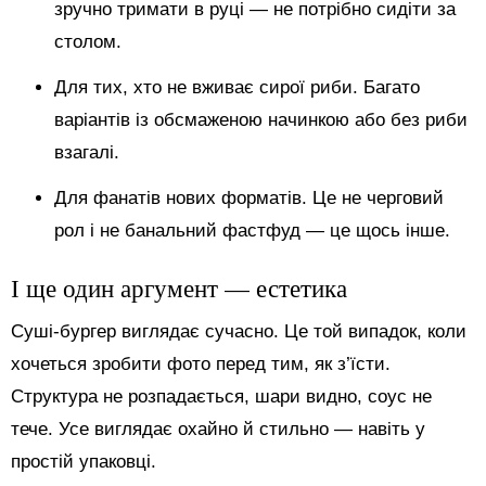
зручно тримати в руці — не потрібно сидіти за
столом.
Для тих, хто не вживає сирої риби. Багато
варіантів із обсмаженою начинкою або без риби
взагалі.
Для фанатів нових форматів. Це не черговий
рол і не банальний фастфуд — це щось інше.
І ще один аргумент — естетика
Суші-бургер виглядає сучасно. Це той випадок, коли
хочеться зробити фото перед тим, як з’їсти.
Структура не розпадається, шари видно, соус не
тече. Усе виглядає охайно й стильно — навіть у
простій упаковці.