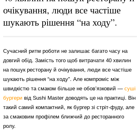
очікування, люди все частіше
шукають рішення “на ходу”.
Сучасний ритм роботи не залишає багато часу на
довгий обід. Замість того щоб витрачати 40 хвилин
на пошук ресторану й очікування, люди все частіше
шукають рішення “на ходу”. Але компроміс між
швидкістю та смаком більше не обов’язковий —
суші
бургери
від Sushi Master доводять це на практиці. Він
такий самий компактний, як бургер зі стріт-фуду, але
за смаковим профілем ближчий до ресторанного
ролу.