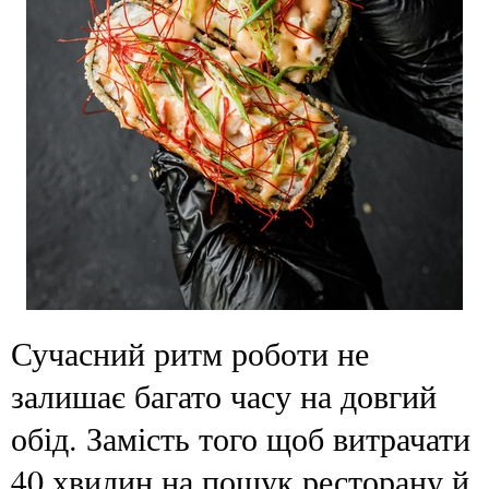
Сучасний ритм роботи не
залишає багато часу на довгий
обід. Замість того щоб витрачати
40 хвилин на пошук ресторану й