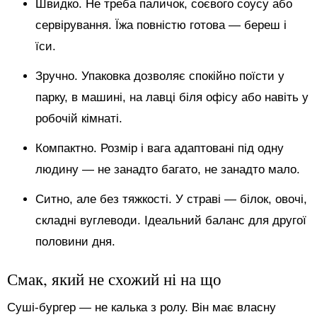
Швидко. Не треба паличок, соєвого соусу або
сервірування. Їжа повністю готова — береш і
їси.
Зручно. Упаковка дозволяє спокійно поїсти у
парку, в машині, на лавці біля офісу або навіть у
робочій кімнаті.
Компактно. Розмір і вага адаптовані під одну
людину — не занадто багато, не занадто мало.
Ситно, але без тяжкості. У страві — білок, овочі,
складні вуглеводи. Ідеальний баланс для другої
половини дня.
Смак, який не схожий ні на що
Суші-бургер — не калька з ролу. Він має власну