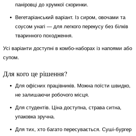
паніровці до хрумкої скоринки.
Вегетаріанський варіант. Із сиром, овочами та
соусом унагі — для легкого перекусу без білків
тваринного походження.
Усі варіанти доступні в комбо-наборах із напоями або
супом.
Для кого це рішення?
Для офісних працівників. Можна поїсти швидко,
не залишаючи робочого місця.
Для студентів. Ціна доступна, страва ситна,
упаковка зручна.
Для тих, хто багато пересувається. Суші-бургер