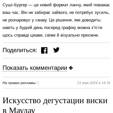
Суші-бургер — це новий формат ланчу, який поважає
ваш час. Він не забирає зайвого, не потребує зусиль,
не розчаровує у смаку. Це рішення, яке доводить:
навіть у будній день посеред графіку можна з’їсти
щось справді цікаве, свіже й візуально приємне.
Поделиться:
Показать комментарии
На правах рекламы
21 мая 2024 в 14:31
Искусство дегустации виски
в Маудау