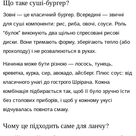
Що таке суші-бургер?
Зовні — це класичний бургер. Всередині — звичні
для суші компоненти: рис, риба, овочі, соуси. Роль
“булок” виконують два щільно спресовані рисові
диски. Вони тримають форму, зберігають тепло (або
прохолоду) і не розвалюються в руках.
Начинка може бути різною — лосось, тунець,
креветка, курка, сир, авокадо, айсберг. Плюс соус: від
класичного унагі до гострого Шрірача. Кожна
комбінація підбирається так, щоб її було зручно їсти
без столових приборів, і щоб у кожному укусі
відчувалась повнота смаку.
Чому це підходить саме для ланчу?