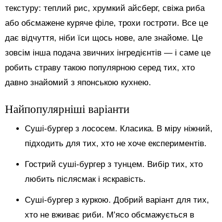
текстуру: теплий рис, хрумкий айсберг, свіжа риба
або обсмажене куряче філе, трохи гостроти. Все це
дає відчуття, ніби їси щось нове, але знайоме. Це
зовсім інша подача звичних інгредієнтів — і саме це
робить страву такою популярною серед тих, хто
давно знайомий з японською кухнею.
Найпопулярніші варіанти
Суші-бургер з лососем. Класика. В міру ніжний,
підходить для тих, хто не хоче експериментів.
Гострий суші-бургер з тунцем. Вибір тих, хто
любить післясмак і яскравість.
Суші-бургер з куркою. Добрий варіант для тих,
хто не вживає риби. М’ясо обсмажується в