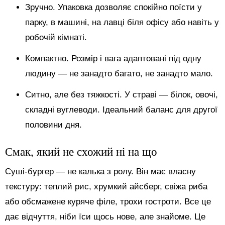
Зручно. Упаковка дозволяє спокійно поїсти у
парку, в машині, на лавці біля офісу або навіть у
робочій кімнаті.
Компактно. Розмір і вага адаптовані під одну
людину — не занадто багато, не занадто мало.
Ситно, але без тяжкості. У страві — білок, овочі,
складні вуглеводи. Ідеальний баланс для другої
половини дня.
Смак, який не схожий ні на що
Суші-бургер — не калька з ролу. Він має власну
текстуру: теплий рис, хрумкий айсберг, свіжа риба
або обсмажене куряче філе, трохи гостроти. Все це
дає відчуття, ніби їси щось нове, але знайоме. Це