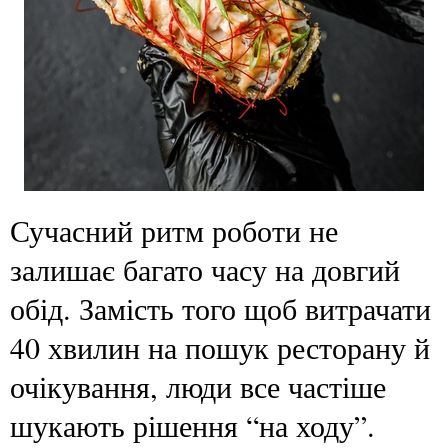
Сучасний ритм роботи не
залишає багато часу на довгий
обід. Замість того щоб витрачати
40 хвилин на пошук ресторану й
очікування, люди все частіше
шукають рішення “на ходу”.