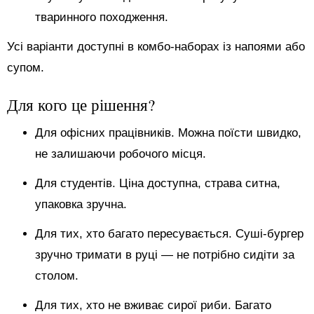
тваринного походження.
Усі варіанти доступні в комбо-наборах із напоями або
супом.
Для кого це рішення?
Для офісних працівників. Можна поїсти швидко,
не залишаючи робочого місця.
Для студентів. Ціна доступна, страва ситна,
упаковка зручна.
Для тих, хто багато пересувається. Суші-бургер
зручно тримати в руці — не потрібно сидіти за
столом.
Для тих, хто не вживає сирої риби. Багато