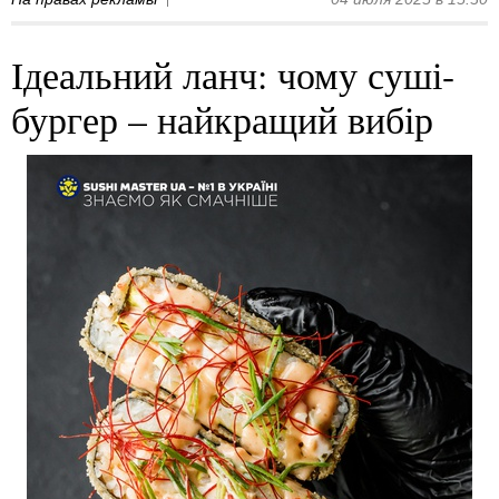
Ідеальний ланч: чому суші-
бургер – найкращий вибір