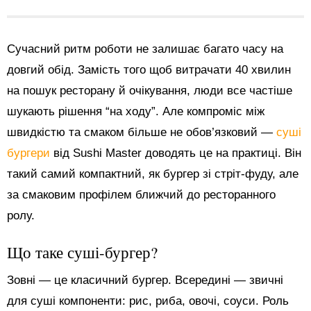
Сучасний ритм роботи не залишає багато часу на
довгий обід. Замість того щоб витрачати 40 хвилин
на пошук ресторану й очікування, люди все частіше
шукають рішення “на ходу”. Але компроміс між
швидкістю та смаком більше не обов’язковий —
суші
бургери
від Sushi Master доводять це на практиці. Він
такий самий компактний, як бургер зі стріт-фуду, але
за смаковим профілем ближчий до ресторанного
ролу.
Що таке суші-бургер?
Зовні — це класичний бургер. Всередині — звичні
для суші компоненти: рис, риба, овочі, соуси. Роль