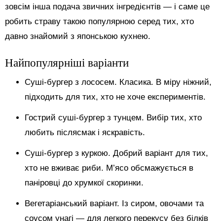
зовсім інша подача звичних інгредієнтів — і саме це
робить страву такою популярною серед тих, хто
давно знайомий з японською кухнею.
Найпопулярніші варіанти
Суші-бургер з лососем. Класика. В міру ніжний,
підходить для тих, хто не хоче експериментів.
Гострий суші-бургер з тунцем. Вибір тих, хто
любить післясмак і яскравість.
Суші-бургер з куркою. Добрий варіант для тих,
хто не вживає риби. М’ясо обсмажується в
паніровці до хрумкої скоринки.
Вегетаріанський варіант. Із сиром, овочами та
соусом унагі — для легкого перекусу без білків