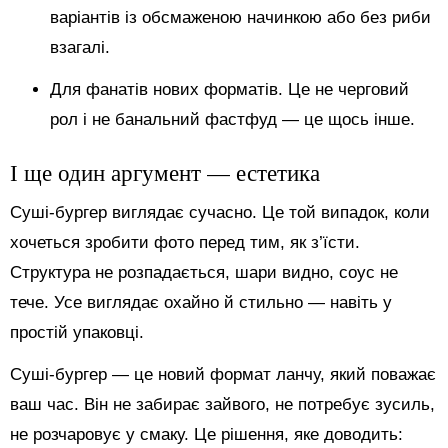
варіантів із обсмаженою начинкою або без риби
взагалі.
Для фанатів нових форматів. Це не черговий
рол і не банальний фастфуд — це щось інше.
І ще один аргумент — естетика
Суші-бургер виглядає сучасно. Це той випадок, коли
хочеться зробити фото перед тим, як з’їсти.
Структура не розпадається, шари видно, соус не
тече. Усе виглядає охайно й стильно — навіть у
простій упаковці.
Суші-бургер — це новий формат ланчу, який поважає
ваш час. Він не забирає зайвого, не потребує зусиль,
не розчаровує у смаку. Це рішення, яке доводить: