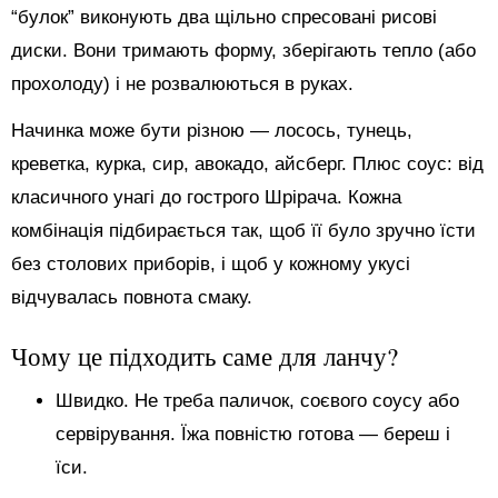
“булок” виконують два щільно спресовані рисові
диски. Вони тримають форму, зберігають тепло (або
прохолоду) і не розвалюються в руках.
Начинка може бути різною — лосось, тунець,
креветка, курка, сир, авокадо, айсберг. Плюс соус: від
класичного унагі до гострого Шрірача. Кожна
комбінація підбирається так, щоб її було зручно їсти
без столових приборів, і щоб у кожному укусі
відчувалась повнота смаку.
Чому це підходить саме для ланчу?
Швидко. Не треба паличок, соєвого соусу або
сервірування. Їжа повністю готова — береш і
їси.