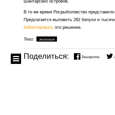
Шантарских островов.
В то же время Росрыболовство представило н
Предлагается выловить 282 белухи и тысяч
бойкотировать
это решение.
Теги:
экология
Поделиться:
Зашарить
Спецпроекты
Показать комментарии
Контакты
О проекте
На правах рекламы
Соглашение
Реклама