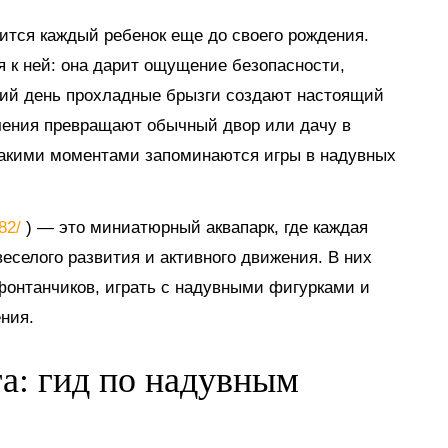
мится каждый ребенок еще до своего рождения.
я к ней: она дарит ощущение безопасности,
тний день прохладные брызги создают настоящий
ечения превращают обычный двор или дачу в
такими моментами запоминаются игры в надувных
882/
) — это миниатюрный аквапарк, где каждая
еселого развития и активного движения. В них
 фонтанчиков, играть с надувными фигурками и
ния.
га: гид по надувным