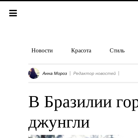
Новости
Красота
Стиль
Анна Мороз
Редактор новостей
В Бразилии го
джунгли