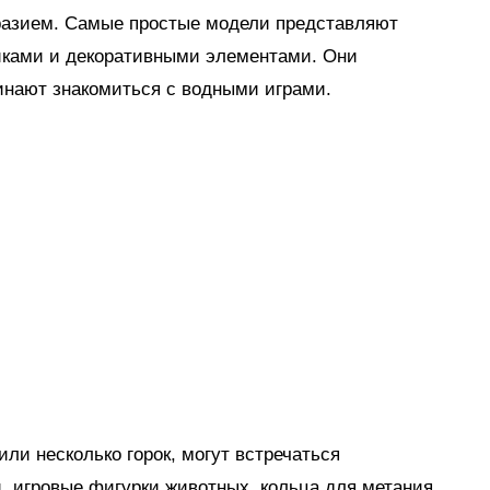
разием. Самые простые модели представляют
иками и декоративными элементами. Они
инают знакомиться с водными играми.
ли несколько горок, могут встречаться
, игровые фигурки животных, кольца для метания