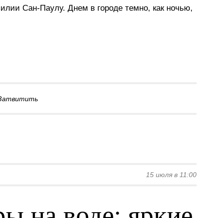
лии Сан-Паулу. Днем в городе темно, как ночью,
Затвитить
15 июля в 11:00
ы на воде: яркие