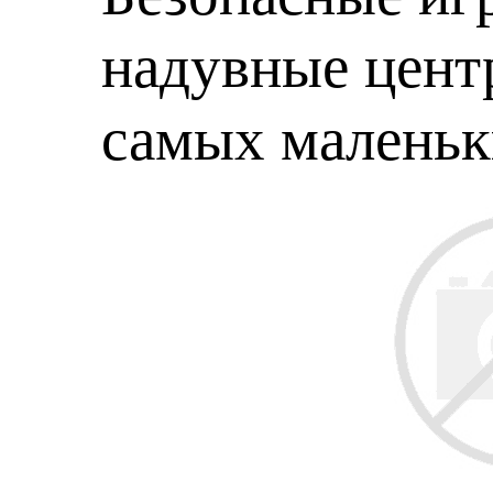
надувные центр
самых малень