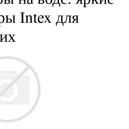
ы Intex для
ких