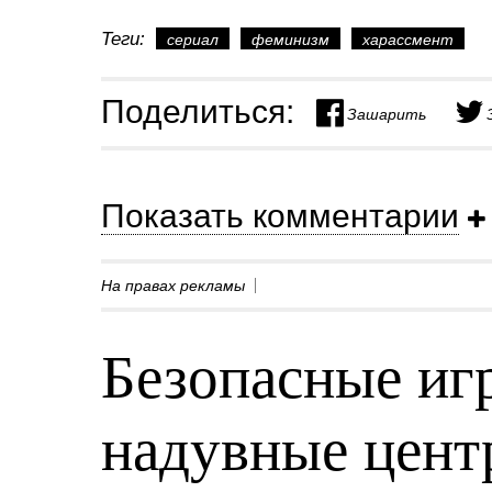
Теги:
сериал
феминизм
харассмент
Поделиться:
Зашарить
Показать комментарии
На правах рекламы
Безопасные игр
надувные центр