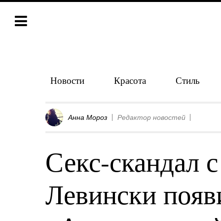
Новости
Красота
Стиль
Анна Мороз
Редактор новостей
Секс-скандал 
Левински появ