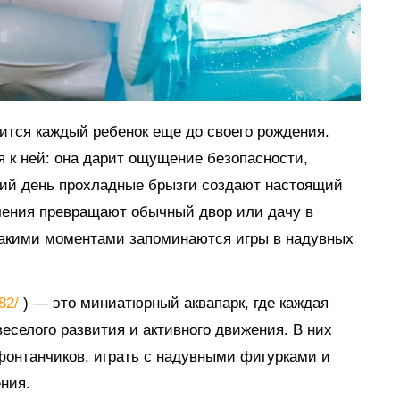
мится каждый ребенок еще до своего рождения.
я к ней: она дарит ощущение безопасности,
тний день прохладные брызги создают настоящий
ечения превращают обычный двор или дачу в
такими моментами запоминаются игры в надувных
882/
) — это миниатюрный аквапарк, где каждая
еселого развития и активного движения. В них
 фонтанчиков, играть с надувными фигурками и
ния.