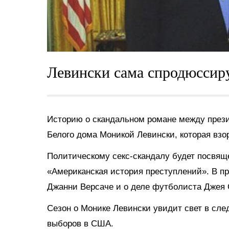
Левински сама спродюссиру
Историю о скандальном романе между през
Белого дома Моникой Левински, которая взо
Политическому секс-скандалу будет посвящ
«Американская история преступлений». В п
Джанни Версаче и о деле футболиста Джея
Сезон о Монике Левински увидит свет в сле
выборов в США.