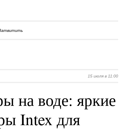
Затвитить
15 июля в 11:00
ы на воде: яркие
ы Intex для