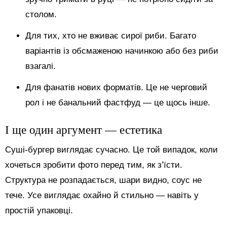
столом.
Для тих, хто не вживає сирої риби. Багато
варіантів із обсмаженою начинкою або без риби
взагалі.
Для фанатів нових форматів. Це не черговий
рол і не банальний фастфуд — це щось інше.
І ще один аргумент — естетика
Суші-бургер виглядає сучасно. Це той випадок, коли
хочеться зробити фото перед тим, як з’їсти.
Структура не розпадається, шари видно, соус не
тече. Усе виглядає охайно й стильно — навіть у
простій упаковці.