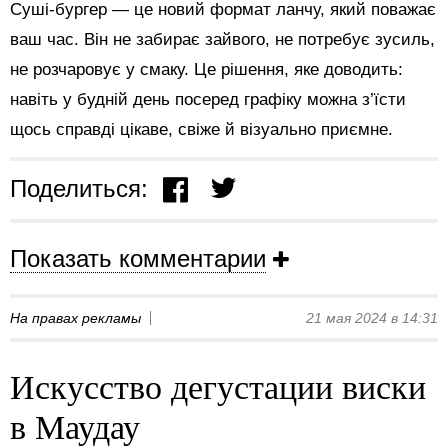
Суші-бургер — це новий формат ланчу, який поважає
ваш час. Він не забирає зайвого, не потребує зусиль,
не розчаровує у смаку. Це рішення, яке доводить:
навіть у будній день посеред графіку можна з’їсти
щось справді цікаве, свіже й візуально приємне.
Поделиться:
Показать комментарии
На правах рекламы
21 мая 2024 в 14:31
Искусство дегустации виски
в Маудау