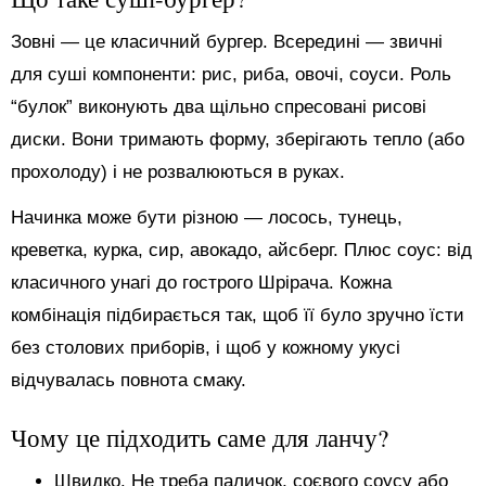
Зовні — це класичний бургер. Всередині — звичні
для суші компоненти: рис, риба, овочі, соуси. Роль
“булок” виконують два щільно спресовані рисові
диски. Вони тримають форму, зберігають тепло (або
прохолоду) і не розвалюються в руках.
Начинка може бути різною — лосось, тунець,
креветка, курка, сир, авокадо, айсберг. Плюс соус: від
класичного унагі до гострого Шрірача. Кожна
комбінація підбирається так, щоб її було зручно їсти
без столових приборів, і щоб у кожному укусі
відчувалась повнота смаку.
Чому це підходить саме для ланчу?
Швидко. Не треба паличок, соєвого соусу або