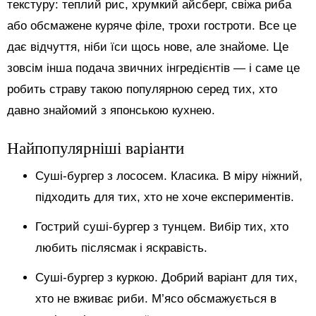
текстуру: теплий рис, хрумкий айсберг, свіжа риба
або обсмажене куряче філе, трохи гостроти. Все це
дає відчуття, ніби їси щось нове, але знайоме. Це
зовсім інша подача звичних інгредієнтів — і саме це
робить страву такою популярною серед тих, хто
давно знайомий з японською кухнею.
Найпопулярніші варіанти
Суші-бургер з лососем. Класика. В міру ніжний,
підходить для тих, хто не хоче експериментів.
Гострий суші-бургер з тунцем. Вибір тих, хто
любить післясмак і яскравість.
Суші-бургер з куркою. Добрий варіант для тих,
хто не вживає риби. М’ясо обсмажується в