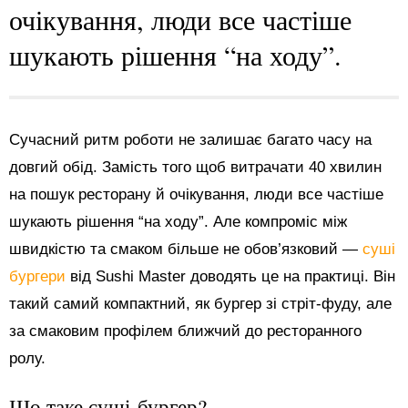
очікування, люди все частіше
шукають рішення “на ходу”.
Сучасний ритм роботи не залишає багато часу на
довгий обід. Замість того щоб витрачати 40 хвилин
на пошук ресторану й очікування, люди все частіше
шукають рішення “на ходу”. Але компроміс між
швидкістю та смаком більше не обов’язковий —
суші
бургери
від Sushi Master доводять це на практиці. Він
такий самий компактний, як бургер зі стріт-фуду, але
за смаковим профілем ближчий до ресторанного
ролу.
Що таке суші-бургер?