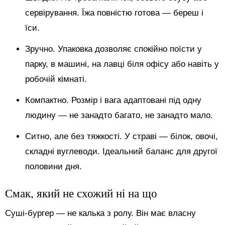
сервірування. Їжа повністю готова — береш і
їси.
Зручно. Упаковка дозволяє спокійно поїсти у
парку, в машині, на лавці біля офісу або навіть у
робочій кімнаті.
Компактно. Розмір і вага адаптовані під одну
людину — не занадто багато, не занадто мало.
Ситно, але без тяжкості. У страві — білок, овочі,
складні вуглеводи. Ідеальний баланс для другої
половини дня.
Смак, який не схожий ні на що
Суші-бургер — не калька з ролу. Він має власну