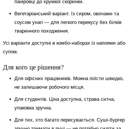
паніровці до хрумкої скоринки.
Вегетаріанський варіант. Із сиром, овочами та
соусом унагі — для легкого перекусу без білків
тваринного походження.
Усі варіанти доступні в комбо-наборах із напоями або
супом.
Для кого це рішення?
Для офісних працівників. Можна поїсти швидко,
не залишаючи робочого місця.
Для студентів. Ціна доступна, страва ситна,
упаковка зручна.
Для тих, хто багато пересувається. Суші-бургер
зручно тримати в руці — не потрібно сидіти за