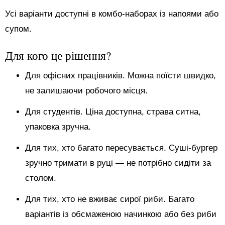
Усі варіанти доступні в комбо-наборах із напоями або
супом.
Для кого це рішення?
Для офісних працівників. Можна поїсти швидко,
не залишаючи робочого місця.
Для студентів. Ціна доступна, страва ситна,
упаковка зручна.
Для тих, хто багато пересувається. Суші-бургер
зручно тримати в руці — не потрібно сидіти за
столом.
Для тих, хто не вживає сирої риби. Багато
варіантів із обсмаженою начинкою або без риби