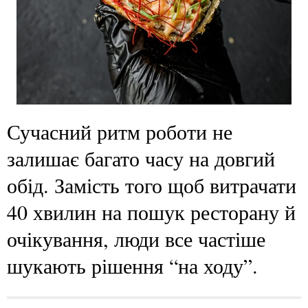
Сучасний ритм роботи не
залишає багато часу на довгий
обід. Замість того щоб витрачати
40 хвилин на пошук ресторану й
очікування, люди все частіше
шукають рішення “на ходу”.