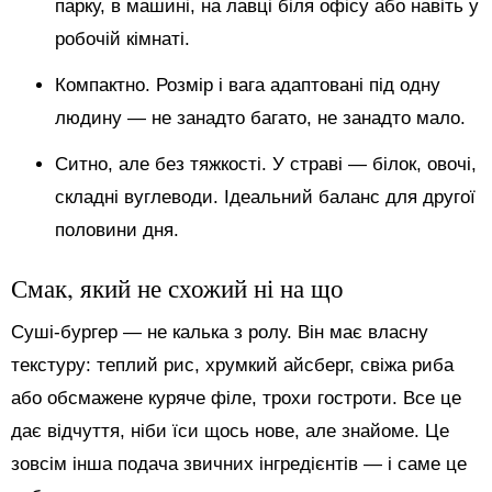
парку, в машині, на лавці біля офісу або навіть у
робочій кімнаті.
Компактно. Розмір і вага адаптовані під одну
людину — не занадто багато, не занадто мало.
Ситно, але без тяжкості. У страві — білок, овочі,
складні вуглеводи. Ідеальний баланс для другої
половини дня.
Смак, який не схожий ні на що
Суші-бургер — не калька з ролу. Він має власну
текстуру: теплий рис, хрумкий айсберг, свіжа риба
або обсмажене куряче філе, трохи гостроти. Все це
дає відчуття, ніби їси щось нове, але знайоме. Це
зовсім інша подача звичних інгредієнтів — і саме це