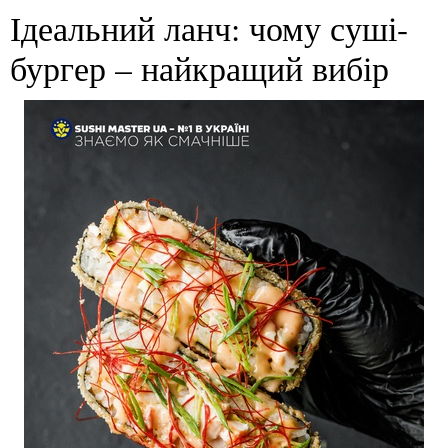
Ідеальний ланч: чому суші-
бургер – найкращий вибір