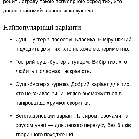
робить страву такою популярною серед тих, хто
давно знайомий з японською кухнею.
Найпопулярніші варіанти
Суші-бургер з лососем. Класика. В міру ніжний,
підходить для тих, хто не хоче експериментів.
Гострий суші-бургер з тунцем. Вибір тих, хто
любить післясмак і яскравість.
Суші-бургер з куркою. Добрий варіант для тих,
хто не вживає риби. М’ясо обсмажується в
паніровці до хрумкої скоринки.
Вегетаріанський варіант. Із сиром, овочами та
соусом унагі — для легкого перекусу без білків
тваринного походження.