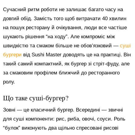
Сучасний ритм роботи не залишає багато часу на
довгий обід. Замість того щоб витрачати 40 хвилин
на пошук ресторану й очікування, люди все частіше
шукають рішення “на ходу”. Але компроміс між
швидкістю та смаком більше не обов’язковий —
суші
бургери
від Sushi Master доводять це на практиці. Він
такий самий компактний, як бургер зі стріт-фуду, але
за смаковим профілем ближчий до ресторанного
ролу.
Що таке суші-бургер?
Зовні — це класичний бургер. Всередині — звичні
для суші компоненти: рис, риба, овочі, соуси. Роль
“булок” виконують два щільно спресовані рисові