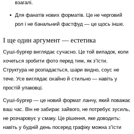
взагалі.
Для фанатів нових форматів. Це не черговий
рол і не банальний фастфуд — це щось інше.
І ще один аргумент — естетика
Суші-бургер виглядає сучасно. Це той випадок, коли
хочеться зробити фото перед тим, як з’їсти.
Структура не розпадається, шари видно, соус не
тече. Усе виглядає охайно й стильно — навіть у
простій упаковці.
Суші-бургер — це новий формат ланчу, який поважає
ваш час. Він не забирає зайвого, не потребує зусиль,
не розчаровує у смаку. Це рішення, яке доводить:
навіть у будній день посеред графіку можна з’їсти