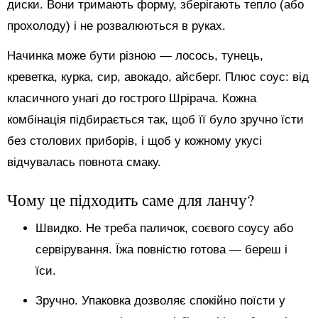
диски. Вони тримають форму, зберігають тепло (або
прохолоду) і не розвалюються в руках.
Начинка може бути різною — лосось, тунець,
креветка, курка, сир, авокадо, айсберг. Плюс соус: від
класичного унагі до гострого Шрірача. Кожна
комбінація підбирається так, щоб її було зручно їсти
без столових приборів, і щоб у кожному укусі
відчувалась повнота смаку.
Чому це підходить саме для ланчу?
Швидко. Не треба паличок, соєвого соусу або
сервірування. Їжа повністю готова — береш і
їси.
Зручно. Упаковка дозволяє спокійно поїсти у