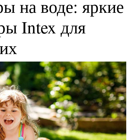
ы на воде: яркие
ы Intex для
ких