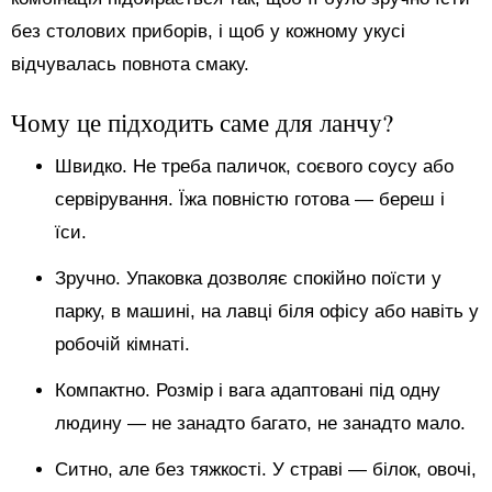
без столових приборів, і щоб у кожному укусі
відчувалась повнота смаку.
Чому це підходить саме для ланчу?
Швидко. Не треба паличок, соєвого соусу або
сервірування. Їжа повністю готова — береш і
їси.
Зручно. Упаковка дозволяє спокійно поїсти у
парку, в машині, на лавці біля офісу або навіть у
робочій кімнаті.
Компактно. Розмір і вага адаптовані під одну
людину — не занадто багато, не занадто мало.
Ситно, але без тяжкості. У страві — білок, овочі,