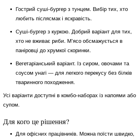
Гострий суші-бургер з тунцем. Вибір тих, хто
любить післясмак і яскравість.
Суші-бургер з куркою. Добрий варіант для тих,
хто не вживає риби. М’ясо обсмажується в
паніровці до хрумкої скоринки.
Вегетаріанський варіант. Із сиром, овочами та
соусом унагі — для легкого перекусу без білків
тваринного походження.
Усі варіанти доступні в комбо-наборах із напоями або
супом.
Для кого це рішення?
Для офісних працівників. Можна поїсти швидко,