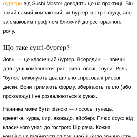
бургери
від Sushi Master доводять це на практиці. Він
такий самий компактний, як бургер зі стріт-фуду, але
за смаковим профілем ближчий до ресторанного
ролу.
Що таке суші-бургер?
Зовні — це класичний бургер. Всередині — звичні
для суші компоненти: рис, риба, овочі, соуси. Роль
“булок” виконують два щільно спресовані рисові
диски. Вони тримають форму, зберігають тепло (або
прохолоду) і не розвалюються в руках.
Начинка може бути різною — лосось, тунець,
креветка, курка, сир, авокадо, айсберг. Плюс соус: від
класичного унагі до гострого Шрірача. Кожна
комбінація підбирається так, щоб її було зручно їсти