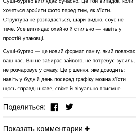
Суші-бургер виглядає сучасно. Це той випадок, коли
хочеться зробити фото перед тим, як з’їсти.
Структура не розпадається, шари видно, соус не
тече. Усе виглядає охайно й стильно — навіть у
простій упаковці.
Суші-бургер — це новий формат ланчу, який поважає
ваш час. Він не забирає зайвого, не потребує зусиль,
не розчаровує у смаку. Це рішення, яке доводить:
навіть у будній день посеред графіку можна з’їсти
щось справді цікаве, свіже й візуально приємне.
Поделиться:
Показать комментарии