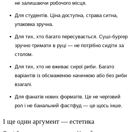
не залишаючи робочого місця.
Для студентів. Ціна доступна, страва ситна,
упаковка зручна.
Для тих, хто багато пересувається. Суші-бургер
зручно тримати в руці — не потрібно сидіти за
столом.
Для тих, хто не вживає сирої риби. Багато
варіантів із обсмаженою начинкою або без риби
взагалі.
Для фанатів нових форматів. Це не черговий
рол і не банальний фастфуд — це щось інше.
І ще один аргумент — естетика