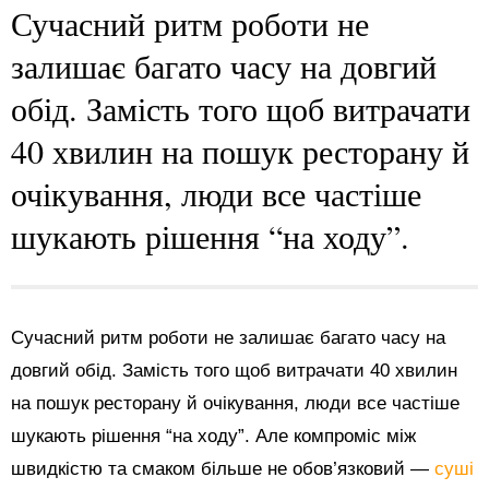
Сучасний ритм роботи не
залишає багато часу на довгий
обід. Замість того щоб витрачати
40 хвилин на пошук ресторану й
очікування, люди все частіше
шукають рішення “на ходу”.
Сучасний ритм роботи не залишає багато часу на
довгий обід. Замість того щоб витрачати 40 хвилин
на пошук ресторану й очікування, люди все частіше
шукають рішення “на ходу”. Але компроміс між
швидкістю та смаком більше не обов’язковий —
суші