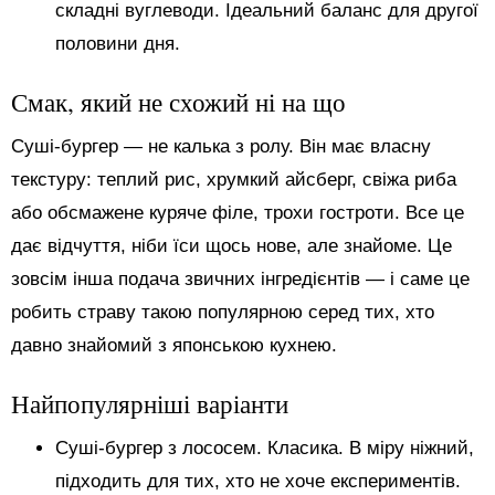
складні вуглеводи. Ідеальний баланс для другої
половини дня.
Смак, який не схожий ні на що
Суші-бургер — не калька з ролу. Він має власну
текстуру: теплий рис, хрумкий айсберг, свіжа риба
або обсмажене куряче філе, трохи гостроти. Все це
дає відчуття, ніби їси щось нове, але знайоме. Це
зовсім інша подача звичних інгредієнтів — і саме це
робить страву такою популярною серед тих, хто
давно знайомий з японською кухнею.
Найпопулярніші варіанти
Суші-бургер з лососем. Класика. В міру ніжний,
підходить для тих, хто не хоче експериментів.