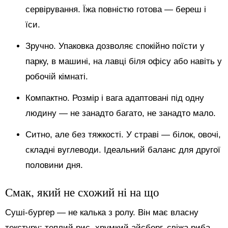
сервірування. Їжа повністю готова — береш і
їси.
Зручно. Упаковка дозволяє спокійно поїсти у
парку, в машині, на лавці біля офісу або навіть у
робочій кімнаті.
Компактно. Розмір і вага адаптовані під одну
людину — не занадто багато, не занадто мало.
Ситно, але без тяжкості. У страві — білок, овочі,
складні вуглеводи. Ідеальний баланс для другої
половини дня.
Смак, який не схожий ні на що
Суші-бургер — не калька з ролу. Він має власну
текстуру: теплий рис, хрумкий айсберг, свіжа риба