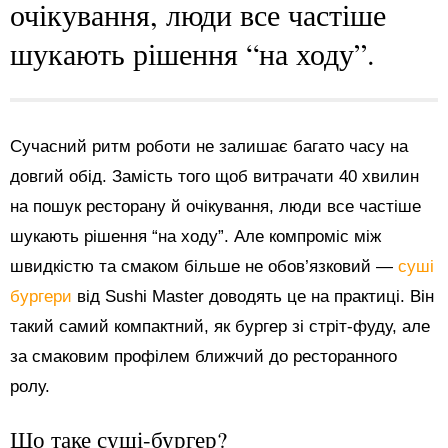
очікування, люди все частіше
шукають рішення “на ходу”.
Сучасний ритм роботи не залишає багато часу на
довгий обід. Замість того щоб витрачати 40 хвилин
на пошук ресторану й очікування, люди все частіше
шукають рішення “на ходу”. Але компроміс між
швидкістю та смаком більше не обов’язковий —
суші
бургери
від Sushi Master доводять це на практиці. Він
такий самий компактний, як бургер зі стріт-фуду, але
за смаковим профілем ближчий до ресторанного
ролу.
Що таке суші-бургер?