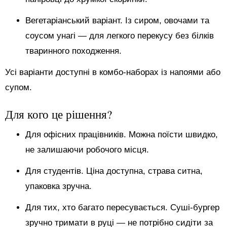
Вегетаріанський варіант. Із сиром, овочами та
соусом унагі — для легкого перекусу без білків
тваринного походження.
Усі варіанти доступні в комбо-наборах із напоями або
супом.
Для кого це рішення?
Для офісних працівників. Можна поїсти швидко,
не залишаючи робочого місця.
Для студентів. Ціна доступна, страва ситна,
упаковка зручна.
Для тих, хто багато пересувається. Суші-бургер
зручно тримати в руці — не потрібно сидіти за