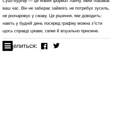
Суші-бургер — це новий формат ланчу, який поважає
ваш час. Він не забирає зайвого, не потребує зусиль,
не розчаровує у смаку. Це рішення, яке доводить:
навіть у будній день посеред графіку можна з’їсти
щось справді цікаве, свіже й візуально приємне.
Поделиться:
Спецпроекты
Показать комментарии
Контакты
О проекте
На правах рекламы
21 мая 2024 в 14:31
Соглашение
Искусство дегустации виски
Реклама
в Маудау