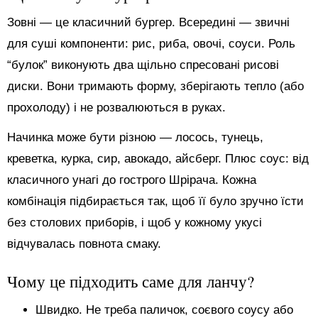
Зовні — це класичний бургер. Всередині — звичні
для суші компоненти: рис, риба, овочі, соуси. Роль
“булок” виконують два щільно спресовані рисові
диски. Вони тримають форму, зберігають тепло (або
прохолоду) і не розвалюються в руках.
Начинка може бути різною — лосось, тунець,
креветка, курка, сир, авокадо, айсберг. Плюс соус: від
класичного унагі до гострого Шрірача. Кожна
комбінація підбирається так, щоб її було зручно їсти
без столових приборів, і щоб у кожному укусі
відчувалась повнота смаку.
Чому це підходить саме для ланчу?
Швидко. Не треба паличок, соєвого соусу або