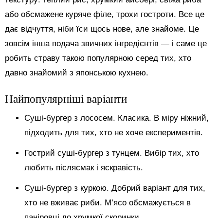
або обсмажене куряче філе, трохи гостроти. Все це
дає відчуття, ніби їси щось нове, але знайоме. Це
зовсім інша подача звичних інгредієнтів — і саме це
робить страву такою популярною серед тих, хто
давно знайомий з японською кухнею.
Найпопулярніші варіанти
Суші-бургер з лососем. Класика. В міру ніжний,
підходить для тих, хто не хоче експериментів.
Гострий суші-бургер з тунцем. Вибір тих, хто
любить післясмак і яскравість.
Суші-бургер з куркою. Добрий варіант для тих,
хто не вживає риби. М’ясо обсмажується в
паніровці до хрумкої скоринки.