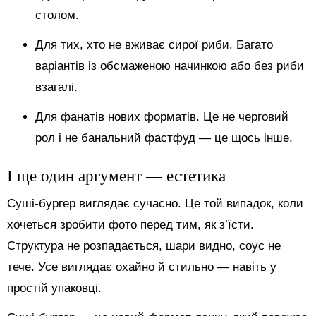
столом.
Для тих, хто не вживає сирої риби. Багато
варіантів із обсмаженою начинкою або без риби
взагалі.
Для фанатів нових форматів. Це не черговий
рол і не банальний фастфуд — це щось інше.
І ще один аргумент — естетика
Суші-бургер виглядає сучасно. Це той випадок, коли
хочеться зробити фото перед тим, як з’їсти.
Структура не розпадається, шари видно, соус не
тече. Усе виглядає охайно й стильно — навіть у
простій упаковці.