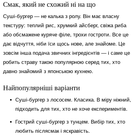
Смак, який не схожий ні на що
Суші-бургер — не калька з ролу. Він має власну
текстуру: теплий рис, хрумкий айсберг, свіжа риба
або обсмажене куряче філе, трохи гостроти. Все це
дає відчуття, ніби їси щось нове, але знайоме. Це
зовсім інша подача звичних інгредієнтів — і саме це
робить страву такою популярною серед тих, хто
давно знайомий з японською кухнею.
Найпопулярніші варіанти
Суші-бургер з лососем. Класика. В міру ніжний,
підходить для тих, хто не хоче експериментів.
Гострий суші-бургер з тунцем. Вибір тих, хто
любить післясмак і яскравість.