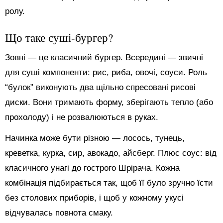
ролу.
Що таке суші-бургер?
Зовні — це класичний бургер. Всередині — звичні
для суші компоненти: рис, риба, овочі, соуси. Роль
“булок” виконують два щільно спресовані рисові
диски. Вони тримають форму, зберігають тепло (або
прохолоду) і не розвалюються в руках.
Начинка може бути різною — лосось, тунець,
креветка, курка, сир, авокадо, айсберг. Плюс соус: від
класичного унагі до гострого Шрірача. Кожна
комбінація підбирається так, щоб її було зручно їсти
без столових приборів, і щоб у кожному укусі
відчувалась повнота смаку.