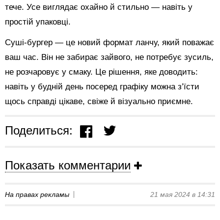
тече. Усе виглядає охайно й стильно — навіть у
простій упаковці.
Суші-бургер — це новий формат ланчу, який поважає
ваш час. Він не забирає зайвого, не потребує зусиль,
не розчаровує у смаку. Це рішення, яке доводить:
навіть у будній день посеред графіку можна з’їсти
щось справді цікаве, свіже й візуально приємне.
Поделиться:
Показать комментарии
На правах рекламы
21 мая 2024 в 14:31