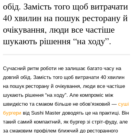
обід. Замість того щоб витрачати
40 хвилин на пошук ресторану й
очікування, люди все частіше
шукають рішення “на ходу”.
Сучасний ритм роботи не залишає багато часу на
довгий обід. Замість того щоб витрачати 40 хвилин
на пошук ресторану й очікування, люди все частіше
шукають рішення “на ходу”. Але компроміс між
швидкістю та смаком більше не обов’язковий —
суші
бургери
від Sushi Master доводять це на практиці. Він
такий самий компактний, як бургер зі стріт-фуду, але
за смаковим профілем ближчий до ресторанного