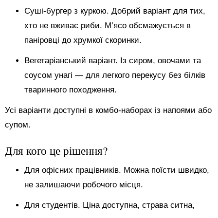
Суші-бургер з куркою. Добрий варіант для тих,
хто не вживає риби. М’ясо обсмажується в
паніровці до хрумкої скоринки.
Вегетаріанський варіант. Із сиром, овочами та
соусом унагі — для легкого перекусу без білків
тваринного походження.
Усі варіанти доступні в комбо-наборах із напоями або
супом.
Для кого це рішення?
Для офісних працівників. Можна поїсти швидко,
не залишаючи робочого місця.
Для студентів. Ціна доступна, страва ситна,