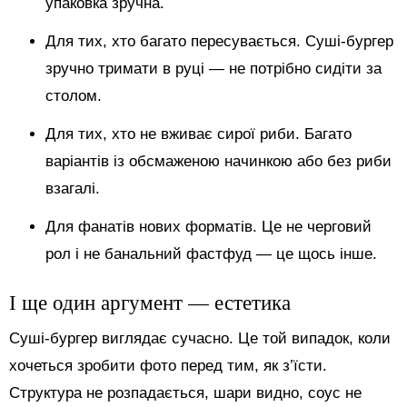
упаковка зручна.
Для тих, хто багато пересувається. Суші-бургер
зручно тримати в руці — не потрібно сидіти за
столом.
Для тих, хто не вживає сирої риби. Багато
варіантів із обсмаженою начинкою або без риби
взагалі.
Для фанатів нових форматів. Це не черговий
рол і не банальний фастфуд — це щось інше.
І ще один аргумент — естетика
Суші-бургер виглядає сучасно. Це той випадок, коли
хочеться зробити фото перед тим, як з’їсти.
Структура не розпадається, шари видно, соус не