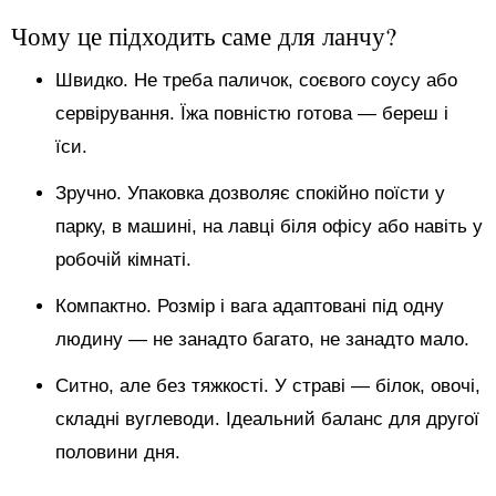
Чому це підходить саме для ланчу?
Швидко. Не треба паличок, соєвого соусу або
сервірування. Їжа повністю готова — береш і
їси.
Зручно. Упаковка дозволяє спокійно поїсти у
парку, в машині, на лавці біля офісу або навіть у
робочій кімнаті.
Компактно. Розмір і вага адаптовані під одну
людину — не занадто багато, не занадто мало.
Ситно, але без тяжкості. У страві — білок, овочі,
складні вуглеводи. Ідеальний баланс для другої
половини дня.