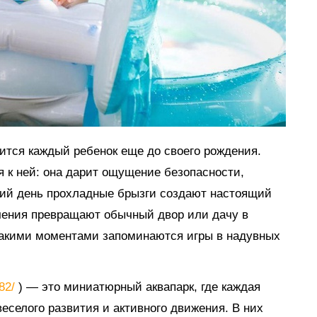
мится каждый ребенок еще до своего рождения.
я к ней: она дарит ощущение безопасности,
тний день прохладные брызги создают настоящий
ечения превращают обычный двор или дачу в
такими моментами запоминаются игры в надувных
882/
) — это миниатюрный аквапарк, где каждая
еселого развития и активного движения. В них