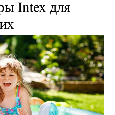
ы Intex для
ких