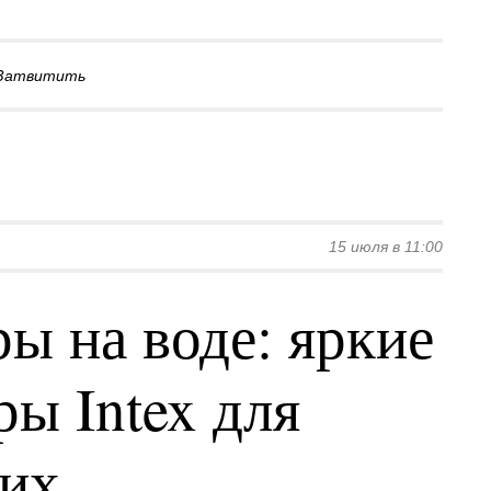
Затвитить
15 июля в 11:00
ы на воде: яркие
ы Intex для
ких