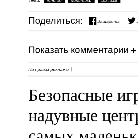
Теги:
#metoo
политики
сексизм
Поделиться:
Зашарить
Показать комментарии
На правах рекламы
Безопасные игр
надувные центр
самых малень