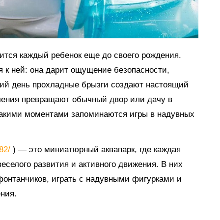
мится каждый ребенок еще до своего рождения.
я к ней: она дарит ощущение безопасности,
тний день прохладные брызги создают настоящий
ечения превращают обычный двор или дачу в
такими моментами запоминаются игры в надувных
882/
) — это миниатюрный аквапарк, где каждая
еселого развития и активного движения. В них
 фонтанчиков, играть с надувными фигурками и
ния.