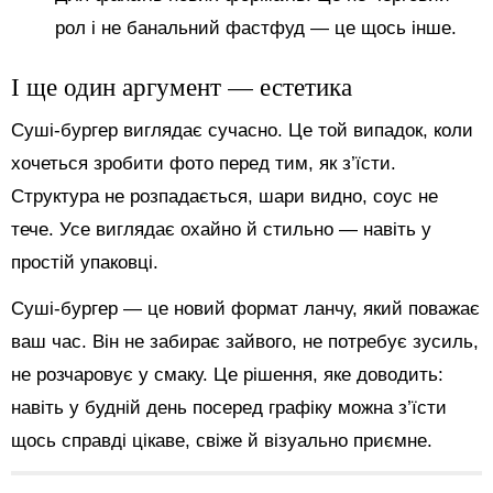
рол і не банальний фастфуд — це щось інше.
І ще один аргумент — естетика
Суші-бургер виглядає сучасно. Це той випадок, коли
хочеться зробити фото перед тим, як з’їсти.
Структура не розпадається, шари видно, соус не
тече. Усе виглядає охайно й стильно — навіть у
простій упаковці.
Суші-бургер — це новий формат ланчу, який поважає
ваш час. Він не забирає зайвого, не потребує зусиль,
не розчаровує у смаку. Це рішення, яке доводить:
навіть у будній день посеред графіку можна з’їсти
щось справді цікаве, свіже й візуально приємне.