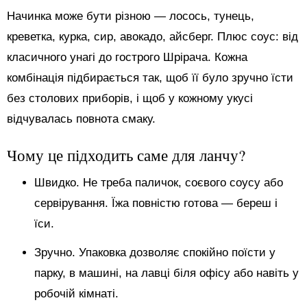
Начинка може бути різною — лосось, тунець,
креветка, курка, сир, авокадо, айсберг. Плюс соус: від
класичного унагі до гострого Шрірача. Кожна
комбінація підбирається так, щоб її було зручно їсти
без столових приборів, і щоб у кожному укусі
відчувалась повнота смаку.
Чому це підходить саме для ланчу?
Швидко. Не треба паличок, соєвого соусу або
сервірування. Їжа повністю готова — береш і
їси.
Зручно. Упаковка дозволяє спокійно поїсти у
парку, в машині, на лавці біля офісу або навіть у
робочій кімнаті.