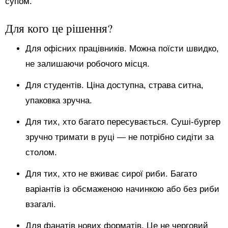
супом.
Для кого це рішення?
Для офісних працівників. Можна поїсти швидко,
не залишаючи робочого місця.
Для студентів. Ціна доступна, страва ситна,
упаковка зручна.
Для тих, хто багато пересувається. Суші-бургер
зручно тримати в руці — не потрібно сидіти за
столом.
Для тих, хто не вживає сирої риби. Багато
варіантів із обсмаженою начинкою або без риби
взагалі.
Для фанатів нових форматів. Це не черговий