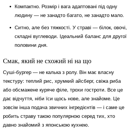
Компактно. Розмір і вага адаптовані під одну
людину — не занадто багато, не занадто мало.
Ситно, але без тяжкості. У страві — білок, овочі,
складні вуглеводи. Ідеальний баланс для другої
половини дня.
Смак, який не схожий ні на що
Суші-бургер — не калька з ролу. Він має власну
текстуру: теплий рис, хрумкий айсберг, свіжа риба
або обсмажене куряче філе, трохи гостроти. Все це
дає відчуття, ніби їси щось нове, але знайоме. Це
зовсім інша подача звичних інгредієнтів — і саме це
робить страву такою популярною серед тих, хто
давно знайомий з японською кухнею.