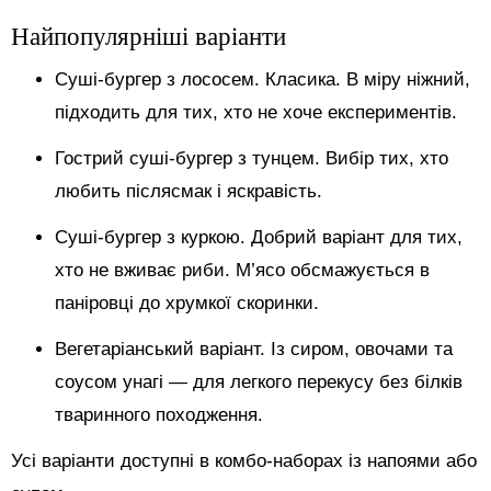
Найпопулярніші варіанти
Суші-бургер з лососем. Класика. В міру ніжний,
підходить для тих, хто не хоче експериментів.
Гострий суші-бургер з тунцем. Вибір тих, хто
любить післясмак і яскравість.
Суші-бургер з куркою. Добрий варіант для тих,
хто не вживає риби. М’ясо обсмажується в
паніровці до хрумкої скоринки.
Вегетаріанський варіант. Із сиром, овочами та
соусом унагі — для легкого перекусу без білків
тваринного походження.
Усі варіанти доступні в комбо-наборах із напоями або