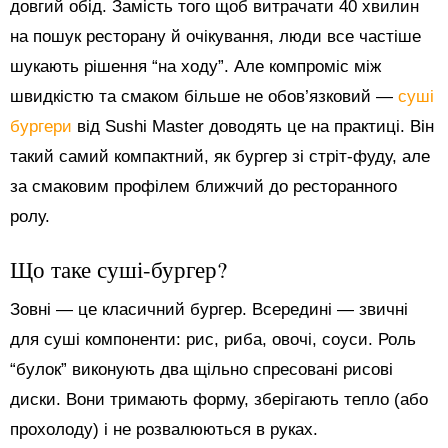
довгий обід. Замість того щоб витрачати 40 хвилин
на пошук ресторану й очікування, люди все частіше
шукають рішення “на ходу”. Але компроміс між
швидкістю та смаком більше не обов’язковий —
суші
бургери
від Sushi Master доводять це на практиці. Він
такий самий компактний, як бургер зі стріт-фуду, але
за смаковим профілем ближчий до ресторанного
ролу.
Що таке суші-бургер?
Зовні — це класичний бургер. Всередині — звичні
для суші компоненти: рис, риба, овочі, соуси. Роль
“булок” виконують два щільно спресовані рисові
диски. Вони тримають форму, зберігають тепло (або
прохолоду) і не розвалюються в руках.