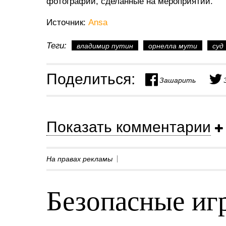
фотографии, сделанные на мероприятии.
Источник:
Аnsa
Теги:
владимир путин
орнелла мути
суд
Поделиться:
Зашарить
Показать комментарии
На правах рекламы
Безопасные игр