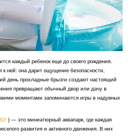
мится каждый ребенок еще до своего рождения.
я к ней: она дарит ощущение безопасности,
тний день прохладные брызги создают настоящий
ечения превращают обычный двор или дачу в
такими моментами запоминаются игры в надувных
882/
) — это миниатюрный аквапарк, где каждая
еселого развития и активного движения. В них