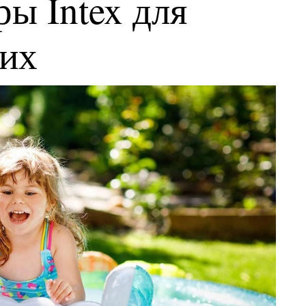
ы Intex для
ких