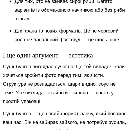
Для тих, хто не вживає сирої риби. Багато
варіантів із обсмаженою начинкою або без риби
взагалі.
Для фанатів нових форматів. Це не черговий
рол і не банальний фастфуд — це щось інше.
І ще один аргумент — естетика
Суші-бургер виглядає сучасно. Це той випадок, коли
хочеться зробити фото перед тим, як з’їсти.
Структура не розпадається, шари видно, соус не
тече. Усе виглядає охайно й стильно — навіть у
простій упаковці.
Суші-бургер — це новий формат ланчу, який поважає
ваш час. Він не забирає зайвого, не потребує зусиль,