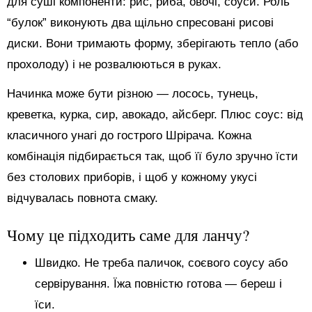
для суші компоненти: рис, риба, овочі, соуси. Роль
“булок” виконують два щільно спресовані рисові
диски. Вони тримають форму, зберігають тепло (або
прохолоду) і не розвалюються в руках.
Начинка може бути різною — лосось, тунець,
креветка, курка, сир, авокадо, айсберг. Плюс соус: від
класичного унагі до гострого Шрірача. Кожна
комбінація підбирається так, щоб її було зручно їсти
без столових приборів, і щоб у кожному укусі
відчувалась повнота смаку.
Чому це підходить саме для ланчу?
Швидко. Не треба паличок, соєвого соусу або
сервірування. Їжа повністю готова — береш і
їси.