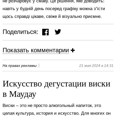
не розчаровує у смаку. Це рішення, яке доводить:
навіть у будній день посеред графіку можна з’їсти
щось справді цікаве, свіже й візуально приємне.
Поделиться:
Показать комментарии
На правах рекламы
21 мая 2024 в 14:31
Искусство дегустации виски
в Маудау
Виски – это не просто алкогольный напиток, это
целая культура, история и искусство. Для многих он