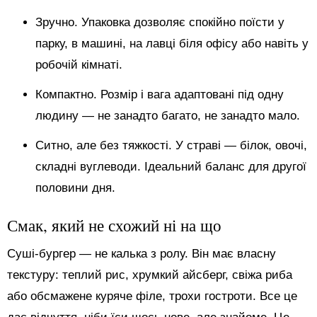
Зручно. Упаковка дозволяє спокійно поїсти у
парку, в машині, на лавці біля офісу або навіть у
робочій кімнаті.
Компактно. Розмір і вага адаптовані під одну
людину — не занадто багато, не занадто мало.
Ситно, але без тяжкості. У страві — білок, овочі,
складні вуглеводи. Ідеальний баланс для другої
половини дня.
Смак, який не схожий ні на що
Суші-бургер — не калька з ролу. Він має власну
текстуру: теплий рис, хрумкий айсберг, свіжа риба
або обсмажене куряче філе, трохи гостроти. Все це