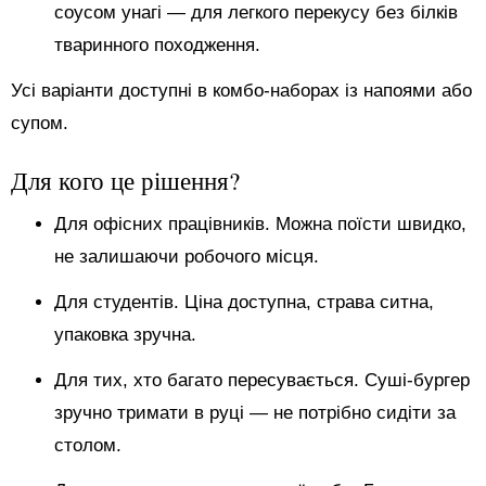
соусом унагі — для легкого перекусу без білків
тваринного походження.
Усі варіанти доступні в комбо-наборах із напоями або
супом.
Для кого це рішення?
Для офісних працівників. Можна поїсти швидко,
не залишаючи робочого місця.
Для студентів. Ціна доступна, страва ситна,
упаковка зручна.
Для тих, хто багато пересувається. Суші-бургер
зручно тримати в руці — не потрібно сидіти за
столом.