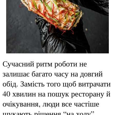
Сучасний ритм роботи не
залишає багато часу на довгий
обід. Замість того щоб витрачати
40 хвилин на пошук ресторану й
очікування, люди все частіше
шукають рішення “на ходу”.