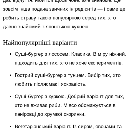
дає відчуття, ніби їси щось нове, але знайоме. Це
зовсім інша подача звичних інгредієнтів — і саме це
робить страву такою популярною серед тих, хто
давно знайомий з японською кухнею.
Найпопулярніші варіанти
Суші-бургер з лососем. Класика. В міру ніжний,
підходить для тих, хто не хоче експериментів.
Гострий суші-бургер з тунцем. Вибір тих, хто
любить післясмак і яскравість.
Суші-бургер з куркою. Добрий варіант для тих,
хто не вживає риби. М’ясо обсмажується в
паніровці до хрумкої скоринки.
Вегетаріанський варіант. Із сиром, овочами та