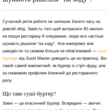
Сучасний ритм роботи не залишає багато часу на
довгий обід. Замість того щоб витрачати 40 хвилин
на пошук ресторану й очікування, люди все частіше
шукають рішення “на ходу”. Але компроміс між
швидкістю та смаком більше не обов’язковий —
суші
бургери
від Sushi Master доводять це на практиці. Він
такий самий компактний, як бургер зі стріт-фуду, але
за смаковим профілем ближчий до ресторанного
ролу.
Що таке суші-бургер?
Зовні — це класичний бургер. Всередині — звичні