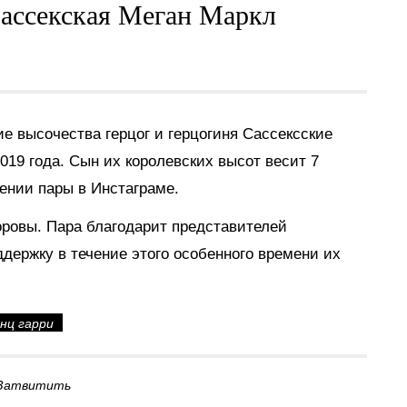
Сассекская Меган Маркл
е высочества герцог и герцогиня Сассексские
019 года. Сын их королевских высот весит 7
ении пары в Инстаграме.
доровы. Пара благодарит представителей
держку в течение этого особенного времени их
нц гарри
Затвитить