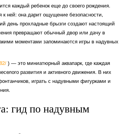
мится каждый ребенок еще до своего рождения.
я к ней: она дарит ощущение безопасности,
тний день прохладные брызги создают настоящий
ечения превращают обычный двор или дачу в
такими моментами запоминаются игры в надувных
882/
) — это миниатюрный аквапарк, где каждая
еселого развития и активного движения. В них
 фонтанчиков, играть с надувными фигурками и
ния.
га: гид по надувным