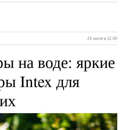
15 июля в 11:00
ы на воде: яркие
ы Intex для
ких