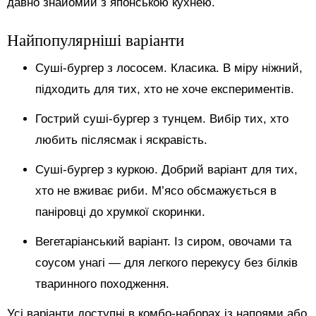
давно знайомий з японською кухнею.
Найпопулярніші варіанти
Суші-бургер з лососем. Класика. В міру ніжний,
підходить для тих, хто не хоче експериментів.
Гострий суші-бургер з тунцем. Вибір тих, хто
любить післясмак і яскравість.
Суші-бургер з куркою. Добрий варіант для тих,
хто не вживає риби. М’ясо обсмажується в
паніровці до хрумкої скоринки.
Вегетаріанський варіант. Із сиром, овочами та
соусом унагі — для легкого перекусу без білків
тваринного походження.
Усі варіанти доступні в комбо-наборах із напоями або