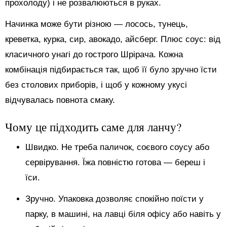
прохолоду) і не розвалюються в руках.
Начинка може бути різною — лосось, тунець,
креветка, курка, сир, авокадо, айсберг. Плюс соус: від
класичного унагі до гострого Шрірача. Кожна
комбінація підбирається так, щоб її було зручно їсти
без столових приборів, і щоб у кожному укусі
відчувалась повнота смаку.
Чому це підходить саме для ланчу?
Швидко. Не треба паличок, соєвого соусу або
сервірування. Їжа повністю готова — береш і
їси.
Зручно. Упаковка дозволяє спокійно поїсти у
парку, в машині, на лавці біля офісу або навіть у