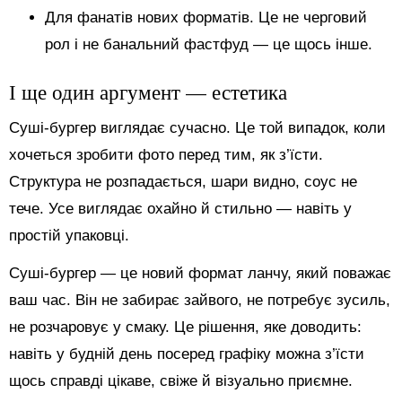
Для фанатів нових форматів. Це не черговий
рол і не банальний фастфуд — це щось інше.
І ще один аргумент — естетика
Суші-бургер виглядає сучасно. Це той випадок, коли
хочеться зробити фото перед тим, як з’їсти.
Структура не розпадається, шари видно, соус не
тече. Усе виглядає охайно й стильно — навіть у
простій упаковці.
Суші-бургер — це новий формат ланчу, який поважає
ваш час. Він не забирає зайвого, не потребує зусиль,
не розчаровує у смаку. Це рішення, яке доводить:
навіть у будній день посеред графіку можна з’їсти
щось справді цікаве, свіже й візуально приємне.