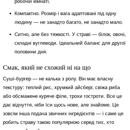
робочій кімнаті.
Компактно. Розмір і вага адаптовані під одну
людину — не занадто багато, не занадто мало.
Ситно, але без тяжкості. У страві — білок, овочі,
складні вуглеводи. Ідеальний баланс для другої
половини дня.
Смак, який не схожий ні на що
Суші-бургер — не калька з ролу. Він має власну
текстуру: теплий рис, хрумкий айсберг, свіжа риба
або обсмажене куряче філе, трохи гостроти. Все це
дає відчуття, ніби їси щось нове, але знайоме. Це
зовсім інша подача звичних інгредієнтів — і саме це
робить страву такою популярною серед тих, хто