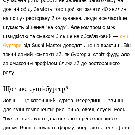
Сучасний ритм роботи не залишає багато часу на
довгий обід. Замість того щоб витрачати 40 хвилин
на пошук ресторану й очікування, люди все частіше
шукають рішення “на ходу”. Але компроміс між
швидкістю та смаком більше не обов’язковий —
суші
бургери
від Sushi Master доводять це на практиці. Він
такий самий компактний, як бургер зі стріт-фуду, але
за смаковим профілем ближчий до ресторанного
ролу.
Що таке суші-бургер?
Зовні — це класичний бургер. Всередині — звичні
для суші компоненти: рис, риба, овочі, соуси. Роль
“булок” виконують два щільно спресовані рисові
диски. Вони тримають форму, зберігають тепло (або