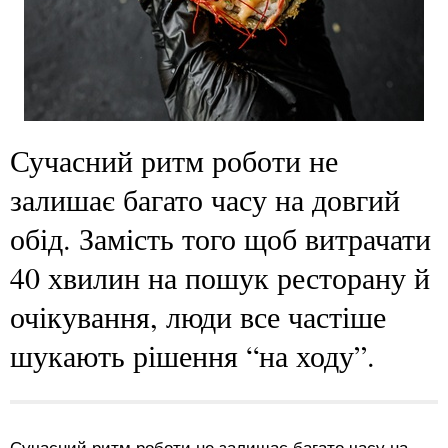
Сучасний ритм роботи не
залишає багато часу на довгий
обід. Замість того щоб витрачати
40 хвилин на пошук ресторану й
очікування, люди все частіше
шукають рішення “на ходу”.