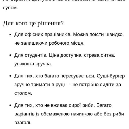
супом.
Для кого це рішення?
Для офісних працівників. Можна поїсти швидко,
не залишаючи робочого місця.
Для студентів. Ціна доступна, страва ситна,
упаковка зручна.
Для тих, хто багато пересувається. Суші-бургер
зручно тримати в руці — не потрібно сидіти за
столом.
Для тих, хто не вживає сирої риби. Багато
варіантів із обсмаженою начинкою або без риби
взагалі.