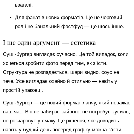
взагалі.
Для фанатів нових форматів. Це не черговий
рол і не банальний фастфуд — це щось інше.
І ще один аргумент — естетика
Суші-бургер виглядає сучасно. Це той випадок, коли
хочеться зробити фото перед тим, як з’їсти.
Структура не розпадається, шари видно, соус не
тече. Усе виглядає охайно й стильно — навіть у
простій упаковці.
Суші-бургер — це новий формат ланчу, який поважає
ваш час. Він не забирає зайвого, не потребує зусиль,
не розчаровує у смаку. Це рішення, яке доводить:
навіть у будній день посеред графіку можна з’їсти