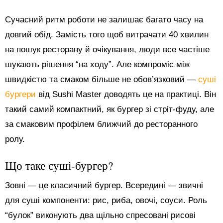
Сучасний ритм роботи не залишає багато часу на
довгий обід. Замість того щоб витрачати 40 хвилин
на пошук ресторану й очікування, люди все частіше
шукають рішення “на ходу”. Але компроміс між
швидкістю та смаком більше не обов’язковий —
суші
бургери
від Sushi Master доводять це на практиці. Він
такий самий компактний, як бургер зі стріт-фуду, але
за смаковим профілем ближчий до ресторанного
ролу.
Що таке суші-бургер?
Зовні — це класичний бургер. Всередині — звичні
для суші компоненти: рис, риба, овочі, соуси. Роль
“булок” виконують два щільно спресовані рисові