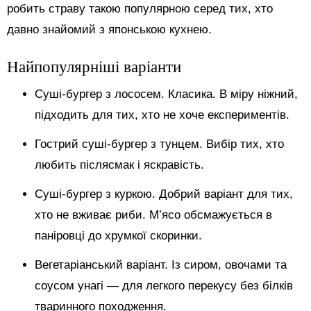
робить страву такою популярною серед тих, хто
давно знайомий з японською кухнею.
Найпопулярніші варіанти
Суші-бургер з лососем. Класика. В міру ніжний,
підходить для тих, хто не хоче експериментів.
Гострий суші-бургер з тунцем. Вибір тих, хто
любить післясмак і яскравість.
Суші-бургер з куркою. Добрий варіант для тих,
хто не вживає риби. М’ясо обсмажується в
паніровці до хрумкої скоринки.
Вегетаріанський варіант. Із сиром, овочами та
соусом унагі — для легкого перекусу без білків
тваринного походження.