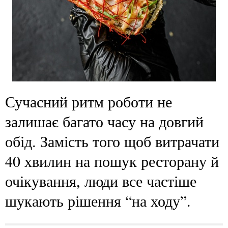
Сучасний ритм роботи не
залишає багато часу на довгий
обід. Замість того щоб витрачати
40 хвилин на пошук ресторану й
очікування, люди все частіше
шукають рішення “на ходу”.