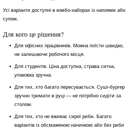
Усі варіанти доступні в комбо-наборах із напоями або
супом.
Для кого це рішення?
Для офісних працівників. Можна поїсти швидко,
не залишаючи робочого місця.
Для студентів. Ціна доступна, страва ситна,
упаковка зручна.
Для тих, хто багато пересувається. Суші-бургер
зручно тримати в руці — не потрібно сидіти за
столом.
Для тих, хто не вживає сирої риби. Багато
варіантів із обсмаженою начинкою або без риби