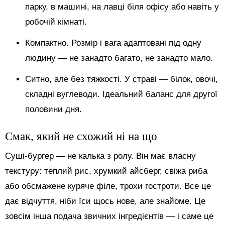
парку, в машині, на лавці біля офісу або навіть у
робочій кімнаті.
Компактно. Розмір і вага адаптовані під одну
людину — не занадто багато, не занадто мало.
Ситно, але без тяжкості. У страві — білок, овочі,
складні вуглеводи. Ідеальний баланс для другої
половини дня.
Смак, який не схожий ні на що
Суші-бургер — не калька з ролу. Він має власну
текстуру: теплий рис, хрумкий айсберг, свіжа риба
або обсмажене куряче філе, трохи гостроти. Все це
дає відчуття, ніби їси щось нове, але знайоме. Це
зовсім інша подача звичних інгредієнтів — і саме це