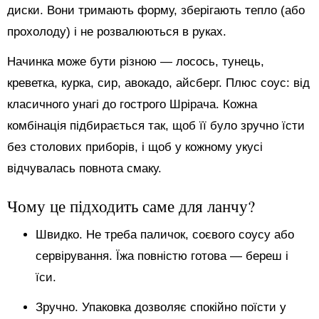
диски. Вони тримають форму, зберігають тепло (або
прохолоду) і не розвалюються в руках.
Начинка може бути різною — лосось, тунець,
креветка, курка, сир, авокадо, айсберг. Плюс соус: від
класичного унагі до гострого Шрірача. Кожна
комбінація підбирається так, щоб її було зручно їсти
без столових приборів, і щоб у кожному укусі
відчувалась повнота смаку.
Чому це підходить саме для ланчу?
Швидко. Не треба паличок, соєвого соусу або
сервірування. Їжа повністю готова — береш і
їси.
Зручно. Упаковка дозволяє спокійно поїсти у