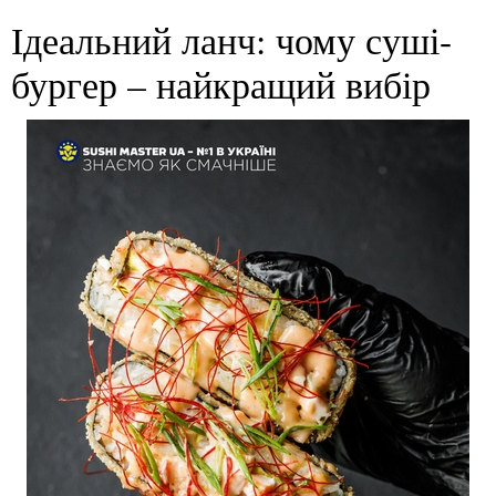
Ідеальний ланч: чому суші-
бургер – найкращий вибір