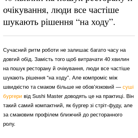
очікування, люди все частіше
шукають рішення “на ходу”.
Сучасний ритм роботи не залишає багато часу на
довгий обід. Замість того щоб витрачати 40 хвилин
на пошук ресторану й очікування, люди все частіше
шукають рішення “на ходу”. Але компроміс між
швидкістю та смаком більше не обов’язковий —
суші
бургери
від Sushi Master доводять це на практиці. Він
такий самий компактний, як бургер зі стріт-фуду, але
за смаковим профілем ближчий до ресторанного
ролу.