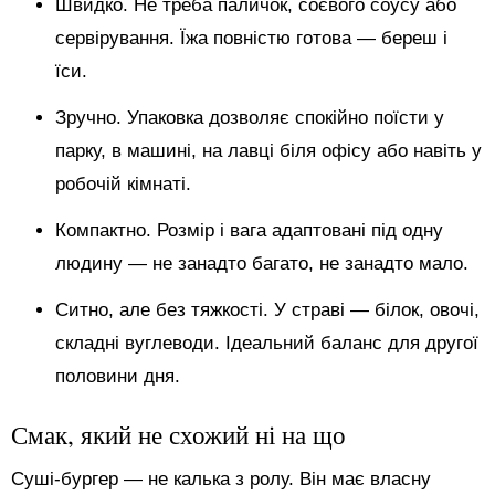
Швидко. Не треба паличок, соєвого соусу або
сервірування. Їжа повністю готова — береш і
їси.
Зручно. Упаковка дозволяє спокійно поїсти у
парку, в машині, на лавці біля офісу або навіть у
робочій кімнаті.
Компактно. Розмір і вага адаптовані під одну
людину — не занадто багато, не занадто мало.
Ситно, але без тяжкості. У страві — білок, овочі,
складні вуглеводи. Ідеальний баланс для другої
половини дня.
Смак, який не схожий ні на що
Суші-бургер — не калька з ролу. Він має власну