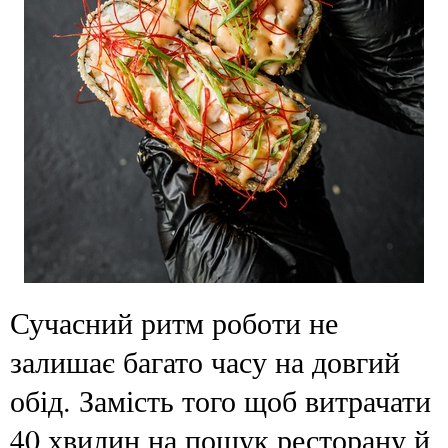
Сучасний ритм роботи не
залишає багато часу на довгий
обід. Замість того щоб витрачати
40 хвилин на пошук ресторану й