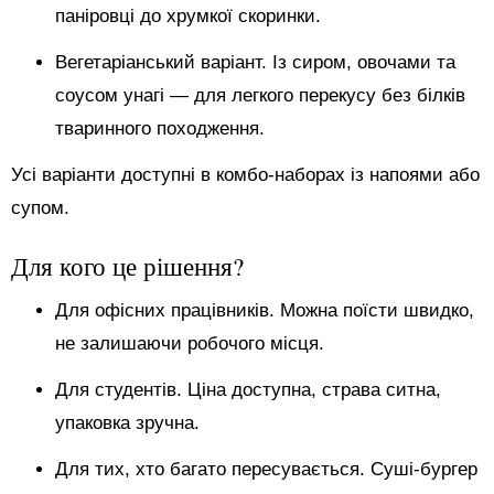
паніровці до хрумкої скоринки.
Вегетаріанський варіант. Із сиром, овочами та
соусом унагі — для легкого перекусу без білків
тваринного походження.
Усі варіанти доступні в комбо-наборах із напоями або
супом.
Для кого це рішення?
Для офісних працівників. Можна поїсти швидко,
не залишаючи робочого місця.
Для студентів. Ціна доступна, страва ситна,
упаковка зручна.
Для тих, хто багато пересувається. Суші-бургер