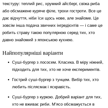
текстуру: теплий рис, хрумкий айсберг, свіжа риба
або обсмажене куряче філе, трохи гостроти. Все це
дає відчуття, ніби їси щось нове, але знайоме. Це
зовсім інша подача звичних інгредієнтів — і саме це
робить страву такою популярною серед тих, хто
давно знайомий з японською кухнею.
Найпопулярніші варіанти
Суші-бургер з лососем. Класика. В міру ніжний,
підходить для тих, хто не хоче експериментів.
Гострий суші-бургер з тунцем. Вибір тих, хто
любить післясмак і яскравість.
Суші-бургер з куркою. Добрий варіант для тих,
хто не вживає риби. М’ясо обсмажується в