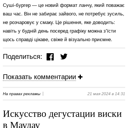
Суші-бургер — це новий формат ланчу, який поважає
ваш час. Він не забирає зайвого, не потребує зусиль,
не розчаровує у смаку. Це рішення, яке доводить:
навіть у будній день посеред графіку можна з’їсти
щось справді цікаве, свіже й візуально приємне.
Поделиться:
Показать комментарии
На правах рекламы
21 мая 2024 в 14:31
Искусство дегустации виски
в Маудау