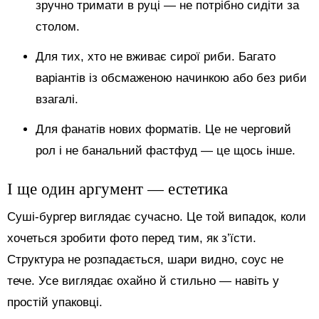
зручно тримати в руці — не потрібно сидіти за
столом.
Для тих, хто не вживає сирої риби. Багато
варіантів із обсмаженою начинкою або без риби
взагалі.
Для фанатів нових форматів. Це не черговий
рол і не банальний фастфуд — це щось інше.
І ще один аргумент — естетика
Суші-бургер виглядає сучасно. Це той випадок, коли
хочеться зробити фото перед тим, як з’їсти.
Структура не розпадається, шари видно, соус не
тече. Усе виглядає охайно й стильно — навіть у
простій упаковці.