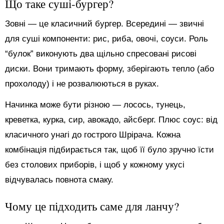
Що таке суші-бургер?
Зовні — це класичний бургер. Всередині — звичні
для суші компоненти: рис, риба, овочі, соуси. Роль
“булок” виконують два щільно спресовані рисові
диски. Вони тримають форму, зберігають тепло (або
прохолоду) і не розвалюються в руках.
Начинка може бути різною — лосось, тунець,
креветка, курка, сир, авокадо, айсберг. Плюс соус: від
класичного унагі до гострого Шрірача. Кожна
комбінація підбирається так, щоб її було зручно їсти
без столових приборів, і щоб у кожному укусі
відчувалась повнота смаку.
Чому це підходить саме для ланчу?