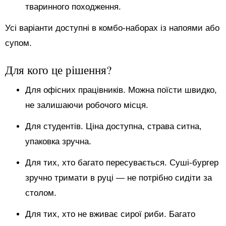
тваринного походження.
Усі варіанти доступні в комбо-наборах із напоями або
супом.
Для кого це рішення?
Для офісних працівників. Можна поїсти швидко,
не залишаючи робочого місця.
Для студентів. Ціна доступна, страва ситна,
упаковка зручна.
Для тих, хто багато пересувається. Суші-бургер
зручно тримати в руці — не потрібно сидіти за
столом.
Для тих, хто не вживає сирої риби. Багато