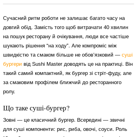
Сучасний ритм роботи не залишає багато часу на
довгий обід. Замість того щоб витрачати 40 хвилин
на пошук ресторану й очікування, люди все частіше
шукають рішення “на ходу”. Але компроміс між
швидкістю та смаком більше не обов’язковий —
суші
бургери
від Sushi Master доводять це на практиці. Він
такий самий компактний, як бургер зі стріт-фуду, але
за смаковим профілем ближчий до ресторанного
ролу.
Що таке суші-бургер?
Зовні — це класичний бургер. Всередині — звичні
для суші компоненти: рис, риба, овочі, соуси. Роль