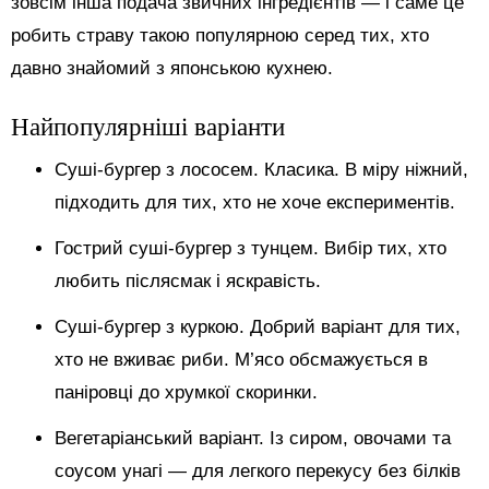
зовсім інша подача звичних інгредієнтів — і саме це
робить страву такою популярною серед тих, хто
давно знайомий з японською кухнею.
Найпопулярніші варіанти
Суші-бургер з лососем. Класика. В міру ніжний,
підходить для тих, хто не хоче експериментів.
Гострий суші-бургер з тунцем. Вибір тих, хто
любить післясмак і яскравість.
Суші-бургер з куркою. Добрий варіант для тих,
хто не вживає риби. М’ясо обсмажується в
паніровці до хрумкої скоринки.
Вегетаріанський варіант. Із сиром, овочами та
соусом унагі — для легкого перекусу без білків