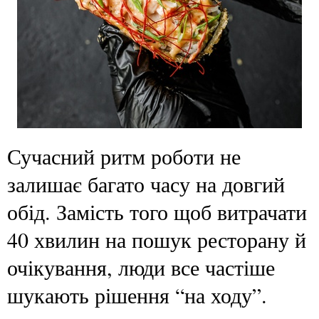
Сучасний ритм роботи не
залишає багато часу на довгий
обід. Замість того щоб витрачати
40 хвилин на пошук ресторану й
очікування, люди все частіше
шукають рішення “на ходу”.