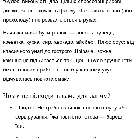
“булок” виконують два щільно спресовані рисові
диски. Вони тримають форму, зберігають тепло (або
прохолоду) і не розвалюються в руках.
Начинка може бути різною — лосось, тунець,
креветка, курка, сир, авокадо, айсберг. Плюс соус: від
класичного унагі до гострого Шрірача. Кожна
комбінація підбирається так, щоб її було зручно їсти
без столових приборів, і щоб у кожному укусі
відчувалась повнота смаку.
Чому це підходить саме для ланчу?
Швидко. Не треба паличок, соєвого соусу або
сервірування. Їжа повністю готова — береш і
їси.