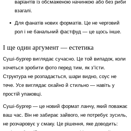
варіантів із обсмаженою начинкою або без риби
взагалі.
Для фанатів нових форматів. Це не черговий
рол і не банальний фастфуд — це щось інше.
І ще один аргумент — естетика
Суші-бургер виглядає сучасно. Це той випадок, коли
хочеться зробити фото перед тим, як з’їсти.
Структура не розпадається, шари видно, соус не
тече. Усе виглядає охайно й стильно — навіть у
простій упаковці.
Суші-бургер — це новий формат ланчу, який поважає
ваш час. Він не забирає зайвого, не потребує зусиль,
не розчаровує у смаку. Це рішення, яке доводить: