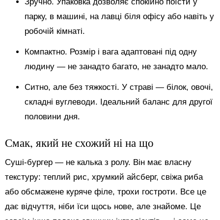
Зручно. Упаковка дозволяє спокійно поїсти у
парку, в машині, на лавці біля офісу або навіть у
робочій кімнаті.
Компактно. Розмір і вага адаптовані під одну
людину — не занадто багато, не занадто мало.
Ситно, але без тяжкості. У страві — білок, овочі,
складні вуглеводи. Ідеальний баланс для другої
половини дня.
Смак, який не схожий ні на що
Суші-бургер — не калька з ролу. Він має власну
текстуру: теплий рис, хрумкий айсберг, свіжа риба
або обсмажене куряче філе, трохи гостроти. Все це
дає відчуття, ніби їси щось нове, але знайоме. Це