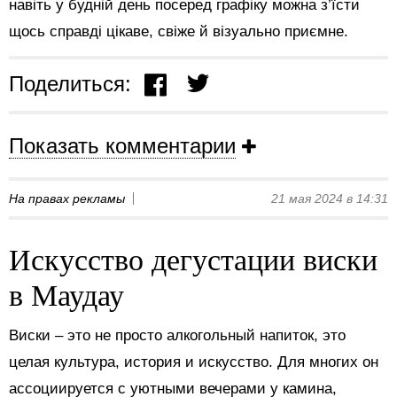
навіть у будній день посеред графіку можна з’їсти
щось справді цікаве, свіже й візуально приємне.
Поделиться:
Показать комментарии
На правах рекламы
21 мая 2024 в 14:31
Искусство дегустации виски
в Маудау
Виски – это не просто алкогольный напиток, это
целая культура, история и искусство. Для многих он
ассоциируется с уютными вечерами у камина,