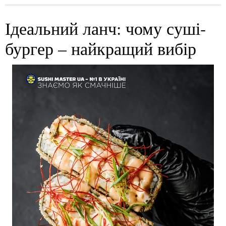
Ідеальний ланч: чому суші-
бургер – найкращий вибір