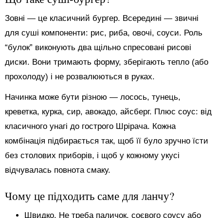
Зовні — це класичний бургер. Всередині — звичні
для суші компоненти: рис, риба, овочі, соуси. Роль
“булок” виконують два щільно спресовані рисові
диски. Вони тримають форму, зберігають тепло (або
прохолоду) і не розвалюються в руках.
Начинка може бути різною — лосось, тунець,
креветка, курка, сир, авокадо, айсберг. Плюс соус: від
класичного унагі до гострого Шрірача. Кожна
комбінація підбирається так, щоб її було зручно їсти
без столових приборів, і щоб у кожному укусі
відчувалась повнота смаку.
Чому це підходить саме для ланчу?
Швидко. Не треба паличок, соєвого соусу або