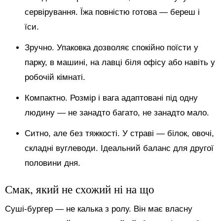
сервірування. Їжа повністю готова — береш і
їси.
Зручно. Упаковка дозволяє спокійно поїсти у
парку, в машині, на лавці біля офісу або навіть у
робочій кімнаті.
Компактно. Розмір і вага адаптовані під одну
людину — не занадто багато, не занадто мало.
Ситно, але без тяжкості. У страві — білок, овочі,
складні вуглеводи. Ідеальний баланс для другої
половини дня.
Смак, який не схожий ні на що
Суші-бургер — не калька з ролу. Він має власну