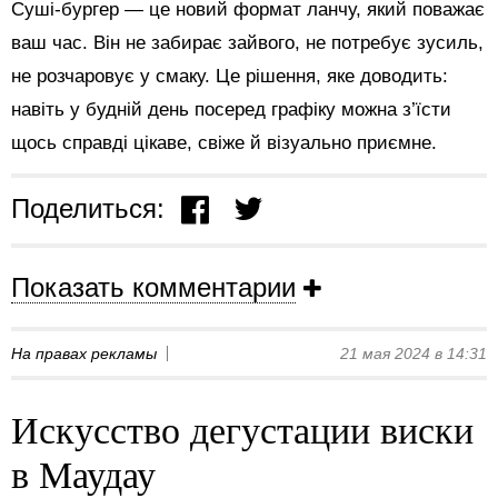
Суші-бургер — це новий формат ланчу, який поважає
ваш час. Він не забирає зайвого, не потребує зусиль,
не розчаровує у смаку. Це рішення, яке доводить:
навіть у будній день посеред графіку можна з’їсти
щось справді цікаве, свіже й візуально приємне.
Поделиться:
Показать комментарии
На правах рекламы
21 мая 2024 в 14:31
Искусство дегустации виски
в Маудау