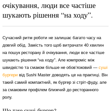
очікування, люди все частіше
шукають рішення “на ходу”.
Сучасний ритм роботи не залишає багато часу на
довгий обід. Замість того щоб витрачати 40 хвилин
на пошук ресторану й очікування, люди все частіше
шукають рішення “на ходу”. Але компроміс між
швидкістю та смаком більше не обов’язковий —
суші
бургери
від Sushi Master доводять це на практиці. Він
такий самий компактний, як бургер зі стріт-фуду, але
за смаковим профілем ближчий до ресторанного
ролу.
Що таке суші-бургер?