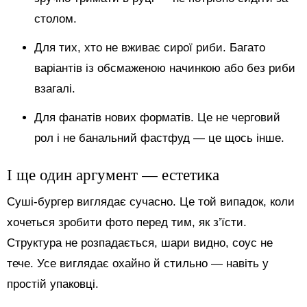
столом.
Для тих, хто не вживає сирої риби. Багато
варіантів із обсмаженою начинкою або без риби
взагалі.
Для фанатів нових форматів. Це не черговий
рол і не банальний фастфуд — це щось інше.
І ще один аргумент — естетика
Суші-бургер виглядає сучасно. Це той випадок, коли
хочеться зробити фото перед тим, як з’їсти.
Структура не розпадається, шари видно, соус не
тече. Усе виглядає охайно й стильно — навіть у
простій упаковці.