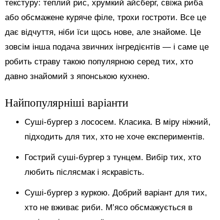
текстуру: теплий рис, хрумкий айсберг, свіжа риба
або обсмажене куряче філе, трохи гостроти. Все це
дає відчуття, ніби їси щось нове, але знайоме. Це
зовсім інша подача звичних інгредієнтів — і саме це
робить страву такою популярною серед тих, хто
давно знайомий з японською кухнею.
Найпопулярніші варіанти
Суші-бургер з лососем. Класика. В міру ніжний,
підходить для тих, хто не хоче експериментів.
Гострий суші-бургер з тунцем. Вибір тих, хто
любить післясмак і яскравість.
Суші-бургер з куркою. Добрий варіант для тих,
хто не вживає риби. М’ясо обсмажується в