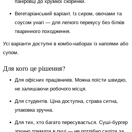
паніровці до хрумкої скоринки.
Вегетаріанський варіант. Із сиром, овочами та
соусом унагі — для легкого перекусу без білків
тваринного походження.
Усі варіанти доступні в комбо-наборах із напоями або
супом.
Для кого це рішення?
Для офісних працівників. Можна поїсти швидко,
не залишаючи робочого місця.
Для студентів. Ціна доступна, страва ситна,
упаковка зручна.
Для тих, хто багато пересувається. Суші-бургер
зручно тримати в руці — не потрібно сидіти за