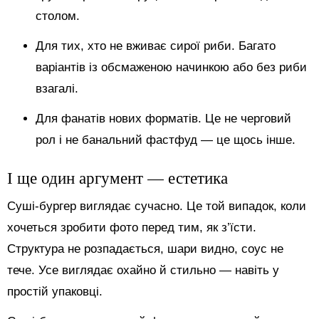
столом.
Для тих, хто не вживає сирої риби. Багато
варіантів із обсмаженою начинкою або без риби
взагалі.
Для фанатів нових форматів. Це не черговий
рол і не банальний фастфуд — це щось інше.
І ще один аргумент — естетика
Суші-бургер виглядає сучасно. Це той випадок, коли
хочеться зробити фото перед тим, як з’їсти.
Структура не розпадається, шари видно, соус не
тече. Усе виглядає охайно й стильно — навіть у
простій упаковці.