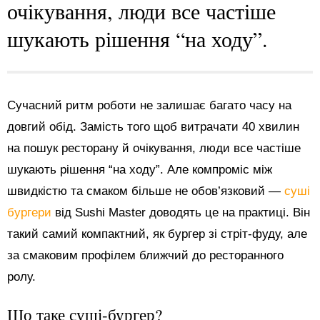
очікування, люди все частіше
шукають рішення “на ходу”.
Сучасний ритм роботи не залишає багато часу на
довгий обід. Замість того щоб витрачати 40 хвилин
на пошук ресторану й очікування, люди все частіше
шукають рішення “на ходу”. Але компроміс між
швидкістю та смаком більше не обов’язковий —
суші
бургери
від Sushi Master доводять це на практиці. Він
такий самий компактний, як бургер зі стріт-фуду, але
за смаковим профілем ближчий до ресторанного
ролу.
Що таке суші-бургер?