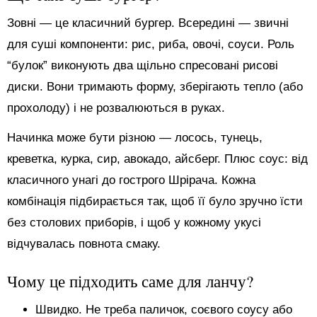
Зовні — це класичний бургер. Всередині — звичні
для суші компоненти: рис, риба, овочі, соуси. Роль
“булок” виконують два щільно спресовані рисові
диски. Вони тримають форму, зберігають тепло (або
прохолоду) і не розвалюються в руках.
Начинка може бути різною — лосось, тунець,
креветка, курка, сир, авокадо, айсберг. Плюс соус: від
класичного унагі до гострого Шрірача. Кожна
комбінація підбирається так, щоб її було зручно їсти
без столових приборів, і щоб у кожному укусі
відчувалась повнота смаку.
Чому це підходить саме для ланчу?
Швидко. Не треба паличок, соєвого соусу або