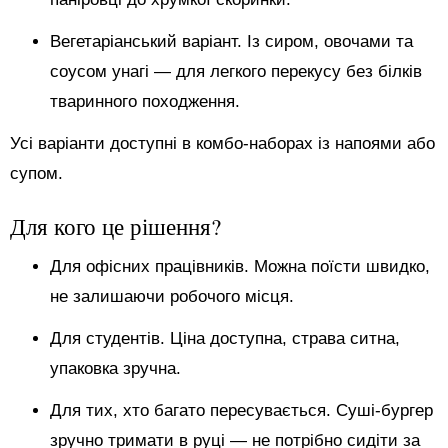
Вегетаріанський варіант. Із сиром, овочами та
соусом унагі — для легкого перекусу без білків
тваринного походження.
Усі варіанти доступні в комбо-наборах із напоями або
супом.
Для кого це рішення?
Для офісних працівників. Можна поїсти швидко,
не залишаючи робочого місця.
Для студентів. Ціна доступна, страва ситна,
упаковка зручна.
Для тих, хто багато пересувається. Суші-бургер
зручно тримати в руці — не потрібно сидіти за