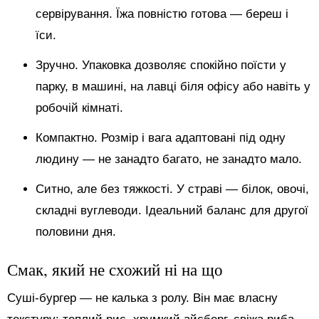
сервірування. Їжа повністю готова — береш і
їси.
Зручно. Упаковка дозволяє спокійно поїсти у
парку, в машині, на лавці біля офісу або навіть у
робочій кімнаті.
Компактно. Розмір і вага адаптовані під одну
людину — не занадто багато, не занадто мало.
Ситно, але без тяжкості. У страві — білок, овочі,
складні вуглеводи. Ідеальний баланс для другої
половини дня.
Смак, який не схожий ні на що
Суші-бургер — не калька з ролу. Він має власну