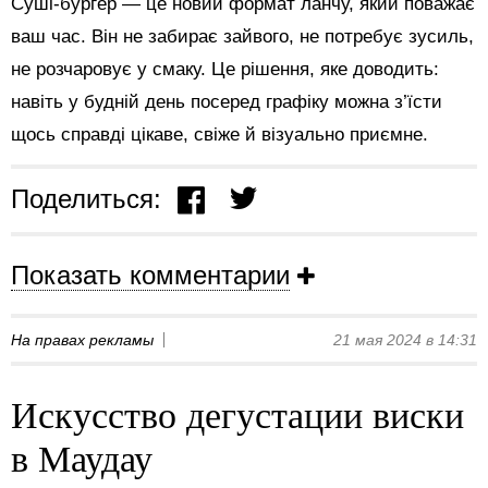
Суші-бургер — це новий формат ланчу, який поважає
ваш час. Він не забирає зайвого, не потребує зусиль,
не розчаровує у смаку. Це рішення, яке доводить:
навіть у будній день посеред графіку можна з’їсти
щось справді цікаве, свіже й візуально приємне.
Поделиться:
Показать комментарии
На правах рекламы
21 мая 2024 в 14:31
Искусство дегустации виски
в Маудау