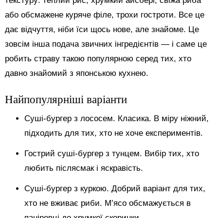
текстуру: теплий рис, хрумкий айсберг, свіжа риба
або обсмажене куряче філе, трохи гостроти. Все це
дає відчуття, ніби їси щось нове, але знайоме. Це
зовсім інша подача звичних інгредієнтів — і саме це
робить страву такою популярною серед тих, хто
давно знайомий з японською кухнею.
Найпопулярніші варіанти
Суші-бургер з лососем. Класика. В міру ніжний,
підходить для тих, хто не хоче експериментів.
Гострий суші-бургер з тунцем. Вибір тих, хто
любить післясмак і яскравість.
Суші-бургер з куркою. Добрий варіант для тих,
хто не вживає риби. М’ясо обсмажується в
паніровці до хрумкої скоринки.