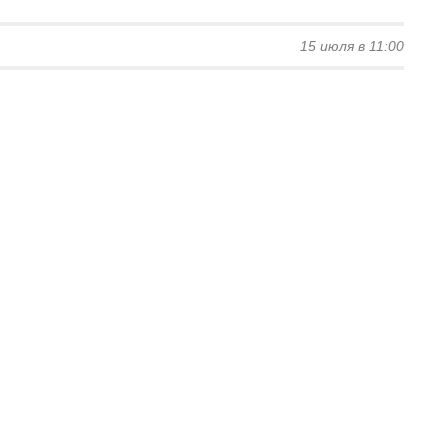
15 июля в 11:00
ы на воде: яркие
ы Intex для
ких