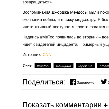
возвращаться».
Воспоминания Джорджа Мендосы были похож
окончания войны, и я вижу медсестру. Я бы
инстинктивный поступок, я просто схватил е
Надпись #MeToo появилась во вторник – вс
ищет свидетелей инцидента. Примерный уще
Источник:
CNN
Теги:
#metoo
женщина
мужчина
стат
Поделиться:
Зашарить
Показать комментарии