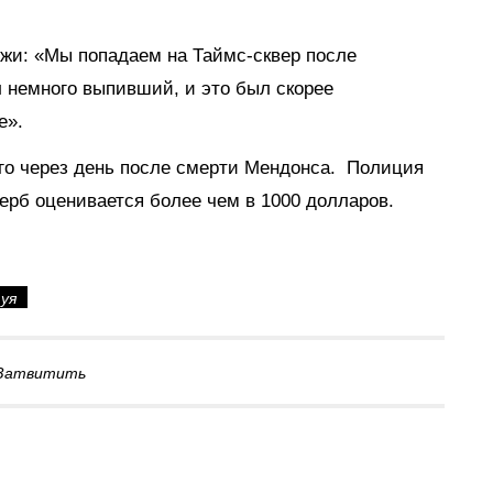
и: «Мы попадаем на Таймс-сквер после
л немного выпивший, и это был скорее
е».
его через день после смерти Мендонса. Полиция
рб оценивается более чем в 1000 долларов.
уя
Затвитить