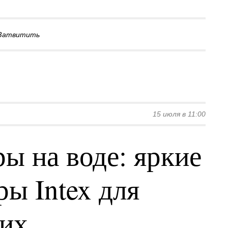
Затвитить
15 июля в 11:00
ы на воде: яркие
ы Intex для
ких