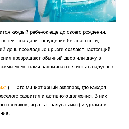
мится каждый ребенок еще до своего рождения.
я к ней: она дарит ощущение безопасности,
тний день прохладные брызги создают настоящий
ечения превращают обычный двор или дачу в
такими моментами запоминаются игры в надувных
882/
) — это миниатюрный аквапарк, где каждая
еселого развития и активного движения. В них
 фонтанчиков, играть с надувными фигурками и
ния.