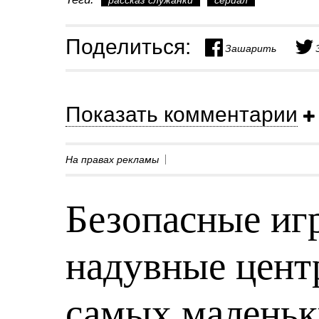
рассказ служанки
сериал
Поделиться:
Зашарить
Показать комментарии
На правах рекламы
Безопасные игр
надувные центр
самых малень