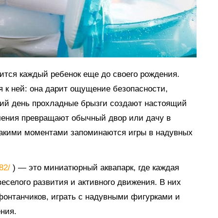
мится каждый ребенок еще до своего рождения.
я к ней: она дарит ощущение безопасности,
тний день прохладные брызги создают настоящий
ечения превращают обычный двор или дачу в
такими моментами запоминаются игры в надувных
882/
) — это миниатюрный аквапарк, где каждая
еселого развития и активного движения. В них
 фонтанчиков, играть с надувными фигурками и
ния.