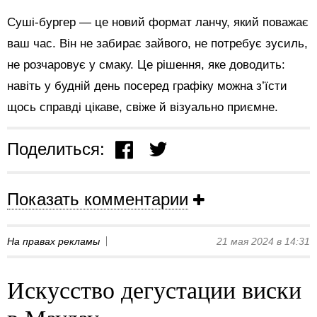
Суші-бургер — це новий формат ланчу, який поважає
ваш час. Він не забирає зайвого, не потребує зусиль,
не розчаровує у смаку. Це рішення, яке доводить:
навіть у будній день посеред графіку можна з’їсти
щось справді цікаве, свіже й візуально приємне.
Поделиться:
Показать комментарии
На правах рекламы
21 мая 2024 в 14:31
Искусство дегустации виски