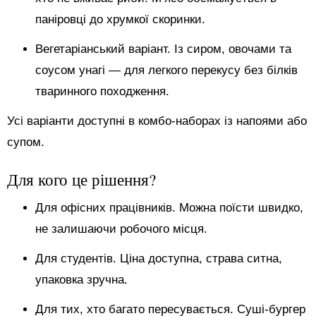
паніровці до хрумкої скоринки.
Вегетаріанський варіант. Із сиром, овочами та
соусом унагі — для легкого перекусу без білків
тваринного походження.
Усі варіанти доступні в комбо-наборах із напоями або
супом.
Для кого це рішення?
Для офісних працівників. Можна поїсти швидко,
не залишаючи робочого місця.
Для студентів. Ціна доступна, страва ситна,
упаковка зручна.
Для тих, хто багато пересувається. Суші-бургер