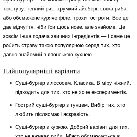
текстуру: теплий рис, хрумкий айсберг, свіжа риба
або обсмажене куряче філе, трохи гостроти. Все це
дає відчуття, ніби їси щось нове, але знайоме. Це
зовсім інша подача звичних інгредієнтів — і саме це
робить страву такою популярною серед тих, хто
давно знайомий з японською кухнею.
Найпопулярніші варіанти
Суші-бургер з лососем. Класика. В міру ніжний,
підходить для тих, хто не хоче експериментів.
Гострий суші-бургер з тунцем. Вибір тих, хто
любить післясмак і яскравість.
Суші-бургер з куркою. Добрий варіант для тих,
хто не вживає риби. М’ясо обсмажується в