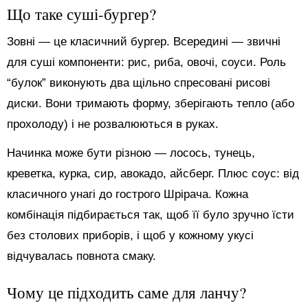
Що таке суші-бургер?
Зовні — це класичний бургер. Всередині — звичні
для суші компоненти: рис, риба, овочі, соуси. Роль
“булок” виконують два щільно спресовані рисові
диски. Вони тримають форму, зберігають тепло (або
прохолоду) і не розвалюються в руках.
Начинка може бути різною — лосось, тунець,
креветка, курка, сир, авокадо, айсберг. Плюс соус: від
класичного унагі до гострого Шрірача. Кожна
комбінація підбирається так, щоб її було зручно їсти
без столових приборів, і щоб у кожному укусі
відчувалась повнота смаку.
Чому це підходить саме для ланчу?