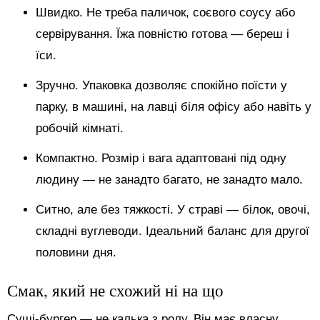
Швидко. Не треба паличок, соєвого соусу або
сервірування. Їжа повністю готова — береш і
їси.
Зручно. Упаковка дозволяє спокійно поїсти у
парку, в машині, на лавці біля офісу або навіть у
робочій кімнаті.
Компактно. Розмір і вага адаптовані під одну
людину — не занадто багато, не занадто мало.
Ситно, але без тяжкості. У страві — білок, овочі,
складні вуглеводи. Ідеальний баланс для другої
половини дня.
Смак, який не схожий ні на що
Суші-бургер — не калька з ролу. Він має власну