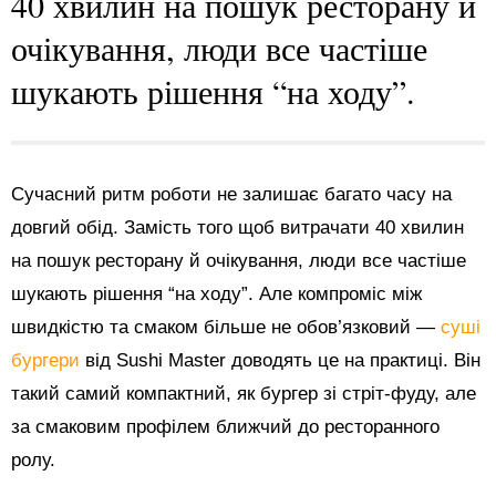
40 хвилин на пошук ресторану й
очікування, люди все частіше
шукають рішення “на ходу”.
Сучасний ритм роботи не залишає багато часу на
довгий обід. Замість того щоб витрачати 40 хвилин
на пошук ресторану й очікування, люди все частіше
шукають рішення “на ходу”. Але компроміс між
швидкістю та смаком більше не обов’язковий —
суші
бургери
від Sushi Master доводять це на практиці. Він
такий самий компактний, як бургер зі стріт-фуду, але
за смаковим профілем ближчий до ресторанного
ролу.