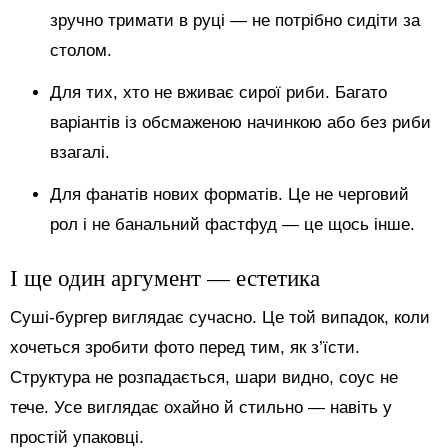
зручно тримати в руці — не потрібно сидіти за
столом.
Для тих, хто не вживає сирої риби. Багато
варіантів із обсмаженою начинкою або без риби
взагалі.
Для фанатів нових форматів. Це не черговий
рол і не банальний фастфуд — це щось інше.
І ще один аргумент — естетика
Суші-бургер виглядає сучасно. Це той випадок, коли
хочеться зробити фото перед тим, як з’їсти.
Структура не розпадається, шари видно, соус не
тече. Усе виглядає охайно й стильно — навіть у
простій упаковці.