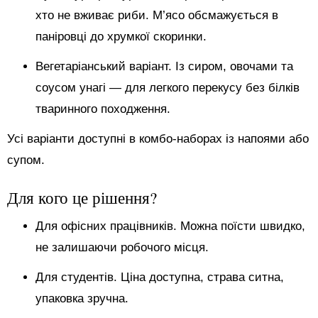
хто не вживає риби. М’ясо обсмажується в
паніровці до хрумкої скоринки.
Вегетаріанський варіант. Із сиром, овочами та
соусом унагі — для легкого перекусу без білків
тваринного походження.
Усі варіанти доступні в комбо-наборах із напоями або
супом.
Для кого це рішення?
Для офісних працівників. Можна поїсти швидко,
не залишаючи робочого місця.
Для студентів. Ціна доступна, страва ситна,
упаковка зручна.