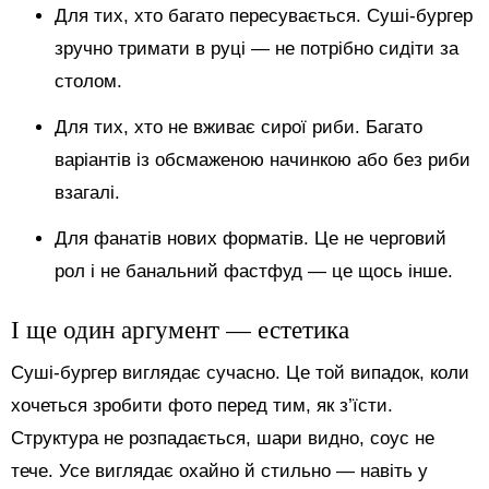
Для тих, хто багато пересувається. Суші-бургер
зручно тримати в руці — не потрібно сидіти за
столом.
Для тих, хто не вживає сирої риби. Багато
варіантів із обсмаженою начинкою або без риби
взагалі.
Для фанатів нових форматів. Це не черговий
рол і не банальний фастфуд — це щось інше.
І ще один аргумент — естетика
Суші-бургер виглядає сучасно. Це той випадок, коли
хочеться зробити фото перед тим, як з’їсти.
Структура не розпадається, шари видно, соус не
тече. Усе виглядає охайно й стильно — навіть у