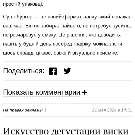
простій упаковці.
Суші-бургер — це новий формат ланчу, який поважає
ваш час. Він не забирає зайвого, не потребує зусиль,
не розчаровує у смаку. Це рішення, яке доводить:
навіть у будній день посеред графіку можна з’їсти
щось справді цікаве, свіже й візуально приємне.
Поделиться:
Показать комментарии
На правах рекламы
21 мая 2024 в 14:31
Искусство дегустации виски