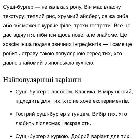
Суші-бургер — не калька з ролу. Він має власну
текстуру: теплий рис, хрумкий айсберг, свіжа риба
або обсмажене куряче філе, трохи гостроти. Все це
дає відчуття, ніби їси щось нове, але знайоме. Це
зовсім інша подача звичних інгредієнтів — і саме це
робить страву такою популярною серед тих, хто
давно знайомий з японською кухнею.
Найпопулярніші варіанти
Суші-бургер з лососем. Класика. В міру ніжний,
підходить для тих, хто не хоче експериментів.
Гострий суші-бургер з тунцем. Вибір тих, хто
любить післясмак і яскравість.
Суші-бургер з куркою. Добрий варіант для тих,