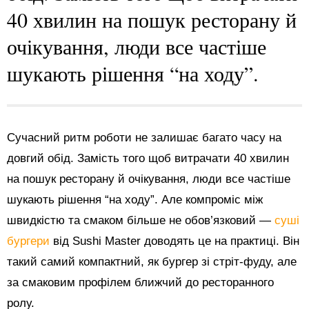
40 хвилин на пошук ресторану й
очікування, люди все частіше
шукають рішення “на ходу”.
Сучасний ритм роботи не залишає багато часу на
довгий обід. Замість того щоб витрачати 40 хвилин
на пошук ресторану й очікування, люди все частіше
шукають рішення “на ходу”. Але компроміс між
швидкістю та смаком більше не обов’язковий —
суші
бургери
від Sushi Master доводять це на практиці. Він
такий самий компактний, як бургер зі стріт-фуду, але
за смаковим профілем ближчий до ресторанного
ролу.