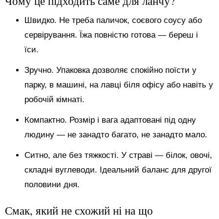
Чому це підходить саме для ланчу?
Швидко. Не треба паличок, соєвого соусу або
сервірування. Їжа повністю готова — береш і
їси.
Зручно. Упаковка дозволяє спокійно поїсти у
парку, в машині, на лавці біля офісу або навіть у
робочій кімнаті.
Компактно. Розмір і вага адаптовані під одну
людину — не занадто багато, не занадто мало.
Ситно, але без тяжкості. У страві — білок, овочі,
складні вуглеводи. Ідеальний баланс для другої
половини дня.
Смак, який не схожий ні на що