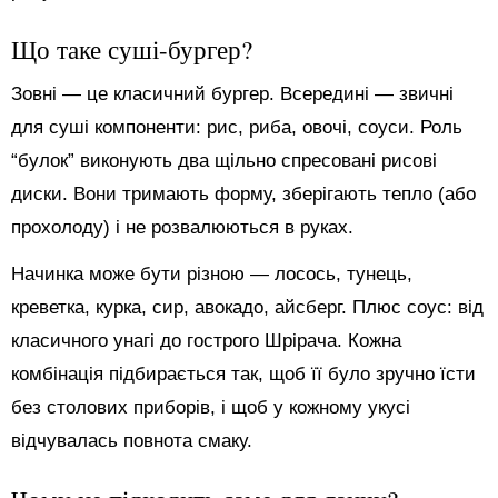
Що таке суші-бургер?
Зовні — це класичний бургер. Всередині — звичні
для суші компоненти: рис, риба, овочі, соуси. Роль
“булок” виконують два щільно спресовані рисові
диски. Вони тримають форму, зберігають тепло (або
прохолоду) і не розвалюються в руках.
Начинка може бути різною — лосось, тунець,
креветка, курка, сир, авокадо, айсберг. Плюс соус: від
класичного унагі до гострого Шрірача. Кожна
комбінація підбирається так, щоб її було зручно їсти
без столових приборів, і щоб у кожному укусі
відчувалась повнота смаку.