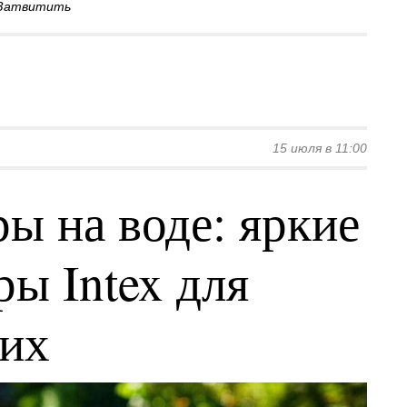
Затвитить
15 июля в 11:00
ы на воде: яркие
ы Intex для
ких