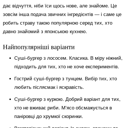
дає відчуття, ніби їси щось нове, але знайоме. Це
зовсім інша подача звичних інгредієнтів — і саме це
робить страву такою популярною серед тих, хто
давно знайомий з японською кухнею.
Найпопулярніші варіанти
Суші-бургер з лососем. Класика. В міру ніжний,
підходить для тих, хто не хоче експериментів.
Гострий суші-бургер з тунцем. Вибір тих, хто
любить післясмак і яскравість.
Суші-бургер з куркою. Добрий варіант для тих,
хто не вживає риби. М’ясо обсмажується в
паніровці до хрумкої скоринки.