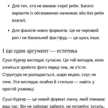
Для тих, хто не вживає сирої риби. Багато
варіантів із обсмаженою начинкою або без риби
взагалі.
Для фанатів нових форматів. Це не черговий
рол і не банальний фастфуд — це щось інше.
І ще один аргумент — естетика
Суші-бургер виглядає сучасно. Це той випадок, коли
хочеться зробити фото перед тим, як з’їсти.
Структура не розпадається, шари видно, соус не
тече. Усе виглядає охайно й стильно — навіть у
простій упаковці.
Суші-бургер — це новий формат ланчу, який поважає
ваш час. Він не забирає зайвого, не потребує зусиль,