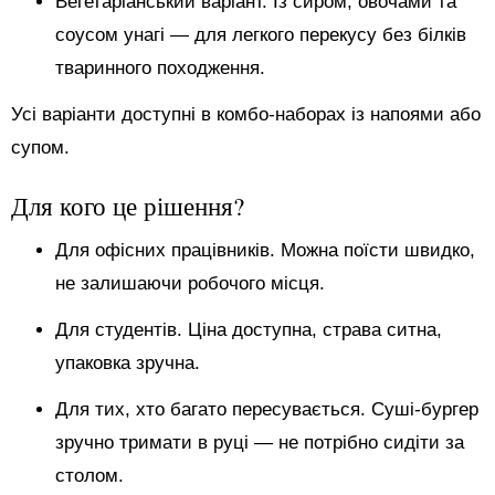
Вегетаріанський варіант. Із сиром, овочами та
соусом унагі — для легкого перекусу без білків
тваринного походження.
Усі варіанти доступні в комбо-наборах із напоями або
супом.
Для кого це рішення?
Для офісних працівників. Можна поїсти швидко,
не залишаючи робочого місця.
Для студентів. Ціна доступна, страва ситна,
упаковка зручна.
Для тих, хто багато пересувається. Суші-бургер
зручно тримати в руці — не потрібно сидіти за
столом.