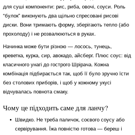
для суші компоненти: рис, риба, овочі, соуси. Роль
“булок” виконують два щільно спресовані рисові
диски. Вони тримають форму, зберігають тепло (або
прохолоду) і не розвалюються в руках.
Начинка може бути різною — лосось, тунець,
креветка, курка, сир, авокадо, айсберг. Плюс соус: від
класичного унагі до гострого Шрірача. Кожна
комбінація підбирається так, щоб її було зручно їсти
без столових приборів, і щоб у кожному укусі
відчувалась повнота смаку.
Чому це підходить саме для ланчу?
Швидко. Не треба паличок, соєвого соусу або
сервірування. Їжа повністю готова — береш і