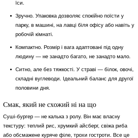
їси.
Зручно. Упаковка дозволяє спокійно поїсти у
парку, в машині, на лавці біля офісу або навіть у
робочій кімнаті.
Компактно. Розмір і вага адаптовані під одну
людину — не занадто багато, не занадто мало.
Ситно, але без тяжкості. У страві — білок, овочі,
складні вуглеводи. Ідеальний баланс для другої
половини дня.
Смак, який не схожий ні на що
Суші-бургер — не калька з ролу. Він має власну
текстуру: теплий рис, хрумкий айсберг, свіжа риба
або обсмажене куряче філе, трохи гостроти. Все це