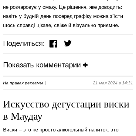
не розчаровує у смаку. Це рішення, яке доводить:
навіть у будній день посеред графіку можна з’їсти
щось справді цікаве, свіже й візуально приємне.
Поделиться:
Показать комментарии
На правах рекламы
21 мая 2024 в 14:31
Искусство дегустации виски
в Маудау
Виски – это не просто алкогольный напиток, это