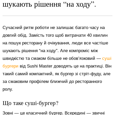
шукають рішення “на ходу”.
Сучасний ритм роботи не залишає багато часу на
довгий обід. Замість того щоб витрачати 40 хвилин
на пошук ресторану й очікування, люди все частіше
шукають рішення “на ходу”. Але компроміс між
швидкістю та смаком більше не обов’язковий —
суші
бургери
від Sushi Master доводять це на практиці. Він
такий самий компактний, як бургер зі стріт-фуду, але
за смаковим профілем ближчий до ресторанного
ролу.
Що таке суші-бургер?
Зовні — це класичний бургер. Всередині — звичні