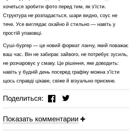
хочеться зробити фото перед тим, як з’їсти.
Структура не розпадається, шари видно, соус не
тече. Усе виглядає охайно й стильно — навіть у
простій упаковці.
Суші-бургер — це новий формат ланчу, який поважає
ваш час. Він не забирає зайвого, не потребує зусиль,
не розчаровує у смаку. Це рішення, яке доводить:
навіть у будній день посеред графіку можна з’їсти
щось справді цікаве, свіже й візуально приємне.
Поделиться:
Показать комментарии