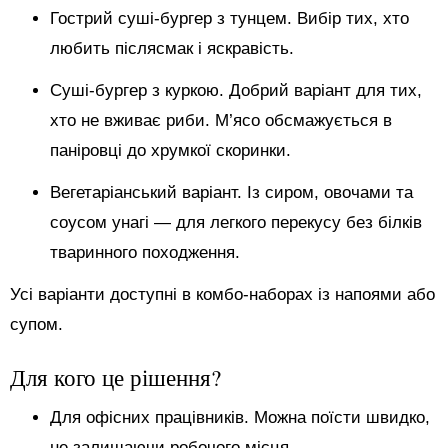
Гострий суші-бургер з тунцем. Вибір тих, хто
любить післясмак і яскравість.
Суші-бургер з куркою. Добрий варіант для тих,
хто не вживає риби. М’ясо обсмажується в
паніровці до хрумкої скоринки.
Вегетаріанський варіант. Із сиром, овочами та
соусом унагі — для легкого перекусу без білків
тваринного походження.
Усі варіанти доступні в комбо-наборах із напоями або
супом.
Для кого це рішення?
Для офісних працівників. Можна поїсти швидко,
не залишаючи робочого місця.