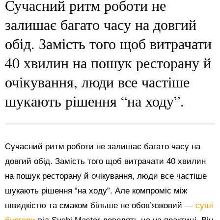
Сучасний ритм роботи не
залишає багато часу на довгий
обід. Замість того щоб витрачати
40 хвилин на пошук ресторану й
очікування, люди все частіше
шукають рішення “на ходу”.
Сучасний ритм роботи не залишає багато часу на
довгий обід. Замість того щоб витрачати 40 хвилин
на пошук ресторану й очікування, люди все частіше
шукають рішення “на ходу”. Але компроміс між
швидкістю та смаком більше не обов’язковий —
суші