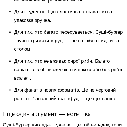
Для студентів. Ціна доступна, страва ситна,
упаковка зручна.
Для тих, хто багато пересувається. Суші-бургер
зручно тримати в руці — не потрібно сидіти за
столом.
Для тих, хто не вживає сирої риби. Багато
варіантів із обсмаженою начинкою або без риби
взагалі.
Для фанатів нових форматів. Це не черговий
рол і не банальний фастфуд — це щось інше.
І ще один аргумент — естетика
Суші-бургер виглядає сучасно. Це той випадок, коли