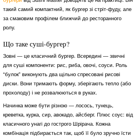
бургери
від Sushi Master доводять це на практиці. Він
такий самий компактний, як бургер зі стріт-фуду, але
за смаковим профілем ближчий до ресторанного
ролу.
Що таке суші-бургер?
Зовні — це класичний бургер. Всередині — звичні
для суші компоненти: рис, риба, овочі, соуси. Роль
“булок” виконують два щільно спресовані рисові
диски. Вони тримають форму, зберігають тепло (або
прохолоду) і не розвалюються в руках.
Начинка може бути різною — лосось, тунець,
креветка, курка, сир, авокадо, айсберг. Плюс соус: від
класичного унагі до гострого Шрірача. Кожна
комбінація підбирається так, щоб її було зручно їсти