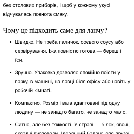
без столових приборів, і щоб у кожному укусі
відчувалась повнота смаку.
Чому це підходить саме для ланчу?
Швидко. Не треба паличок, соєвого соусу або
сервірування. Їжа повністю готова — береш і
їси.
Зручно. Упаковка дозволяє спокійно поїсти у
парку, в машині, на лавці біля офісу або навіть у
робочій кімнаті.
Компактно. Розмір і вага адаптовані під одну
людину — не занадто багато, не занадто мало.
Ситно, але без тяжкості. У страві — білок, овочі,
складні вуглеводи. Ідеальний баланс для другої