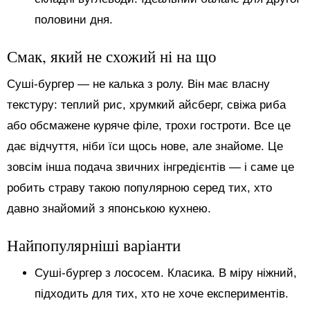
половини дня.
Смак, який не схожий ні на що
Суші-бургер — не калька з ролу. Він має власну
текстуру: теплий рис, хрумкий айсберг, свіжа риба
або обсмажене куряче філе, трохи гостроти. Все це
дає відчуття, ніби їси щось нове, але знайоме. Це
зовсім інша подача звичних інгредієнтів — і саме це
робить страву такою популярною серед тих, хто
давно знайомий з японською кухнею.
Найпопулярніші варіанти
Суші-бургер з лососем. Класика. В міру ніжний,
підходить для тих, хто не хоче експериментів.