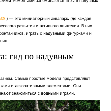
такими моментами запоминаются игры в надувных
882/
) — это миниатюрный аквапарк, где каждая
еселого развития и активного движения. В них
 фонтанчиков, играть с надувными фигурками и
ния.
га: гид по надувным
разием. Самые простые модели представляют
иками и декоративными элементами. Они
инают знакомиться с водными играми.