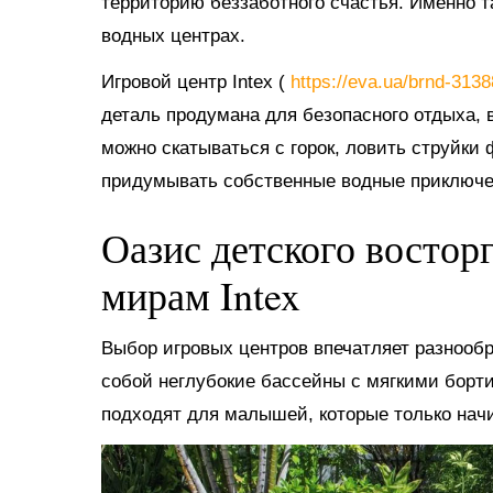
территорию беззаботного счастья. Именно 
водных центрах.
Игровой центр Intex (
https://eva.ua/brnd-313
деталь продумана для безопасного отдыха, в
можно скатываться с горок, ловить струйки
придумывать собственные водные приключе
Оазис детского востор
мирам Intex
Выбор игровых центров впечатляет разнооб
собой неглубокие бассейны с мягкими борт
подходят для малышей, которые только нач