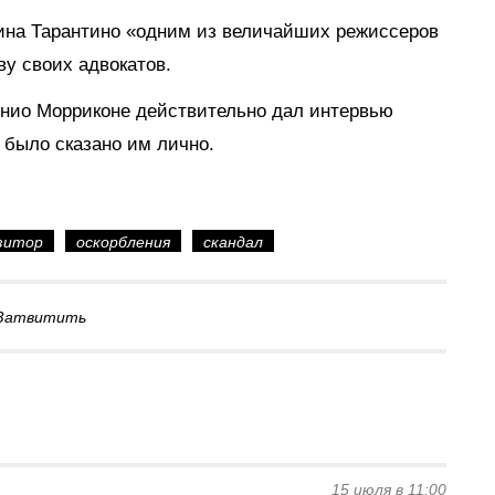
ина Тарантино «одним из величайших режиссеров
ву своих адвокатов.
ннио Морриконе действительно дал интервью
 было сказано им лично.
зитор
оскорбления
скандал
Затвитить
15 июля в 11:00