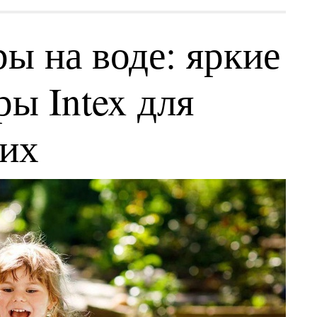
ы на воде: яркие
ы Intex для
ких