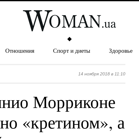
Отношения
Спорт и диеты
Здоровье
14 ноября 2018 в 11:10
ннио Морриконе
но «кретином», а