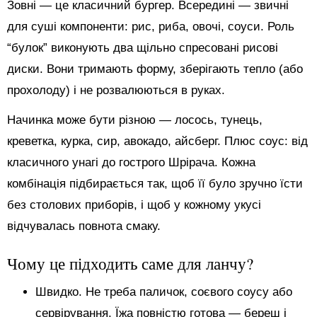
Зовні — це класичний бургер. Всередині — звичні
для суші компоненти: рис, риба, овочі, соуси. Роль
“булок” виконують два щільно спресовані рисові
диски. Вони тримають форму, зберігають тепло (або
прохолоду) і не розвалюються в руках.
Начинка може бути різною — лосось, тунець,
креветка, курка, сир, авокадо, айсберг. Плюс соус: від
класичного унагі до гострого Шрірача. Кожна
комбінація підбирається так, щоб її було зручно їсти
без столових приборів, і щоб у кожному укусі
відчувалась повнота смаку.
Чому це підходить саме для ланчу?
Швидко. Не треба паличок, соєвого соусу або
сервірування. Їжа повністю готова — береш і