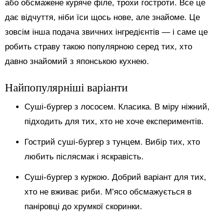
або обсмажене куряче філе, трохи гостроти. Все це
дає відчуття, ніби їси щось нове, але знайоме. Це
зовсім інша подача звичних інгредієнтів — і саме це
робить страву такою популярною серед тих, хто
давно знайомий з японською кухнею.
Найпопулярніші варіанти
Суші-бургер з лососем. Класика. В міру ніжний,
підходить для тих, хто не хоче експериментів.
Гострий суші-бургер з тунцем. Вибір тих, хто
любить післясмак і яскравість.
Суші-бургер з куркою. Добрий варіант для тих,
хто не вживає риби. М’ясо обсмажується в
паніровці до хрумкої скоринки.