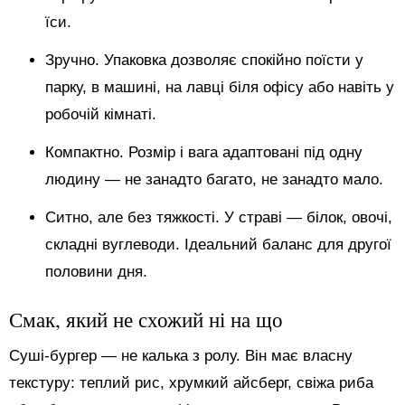
їси.
Зручно. Упаковка дозволяє спокійно поїсти у
парку, в машині, на лавці біля офісу або навіть у
робочій кімнаті.
Компактно. Розмір і вага адаптовані під одну
людину — не занадто багато, не занадто мало.
Ситно, але без тяжкості. У страві — білок, овочі,
складні вуглеводи. Ідеальний баланс для другої
половини дня.
Смак, який не схожий ні на що
Суші-бургер — не калька з ролу. Він має власну
текстуру: теплий рис, хрумкий айсберг, свіжа риба