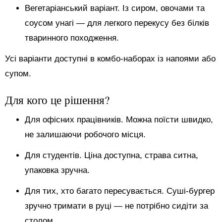
Вегетаріанський варіант. Із сиром, овочами та
соусом унагі — для легкого перекусу без білків
тваринного походження.
Усі варіанти доступні в комбо-наборах із напоями або
супом.
Для кого це рішення?
Для офісних працівників. Можна поїсти швидко,
не залишаючи робочого місця.
Для студентів. Ціна доступна, страва ситна,
упаковка зручна.
Для тих, хто багато пересувається. Суші-бургер
зручно тримати в руці — не потрібно сидіти за
столом.