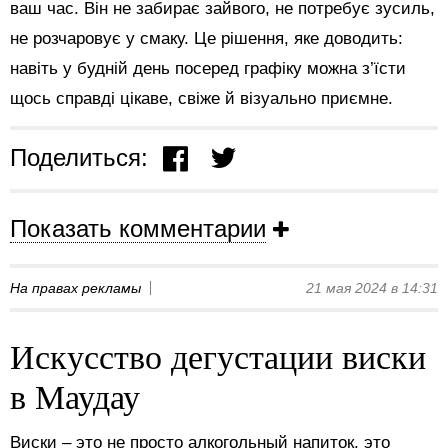
ваш час. Він не забирає зайвого, не потребує зусиль,
не розчаровує у смаку. Це рішення, яке доводить:
навіть у будній день посеред графіку можна з’їсти
щось справді цікаве, свіже й візуально приємне.
Поделиться:
Показать комментарии
На правах рекламы
21 мая 2024 в 14:31
Искусство дегустации виски
в Маудау
Виски – это не просто алкогольный напиток, это