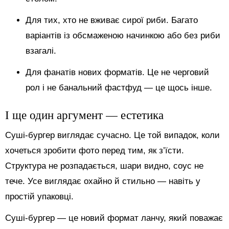
Для тих, хто не вживає сирої риби. Багато
варіантів із обсмаженою начинкою або без риби
взагалі.
Для фанатів нових форматів. Це не черговий
рол і не банальний фастфуд — це щось інше.
І ще один аргумент — естетика
Суші-бургер виглядає сучасно. Це той випадок, коли
хочеться зробити фото перед тим, як з’їсти.
Структура не розпадається, шари видно, соус не
тече. Усе виглядає охайно й стильно — навіть у
простій упаковці.
Суші-бургер — це новий формат ланчу, який поважає