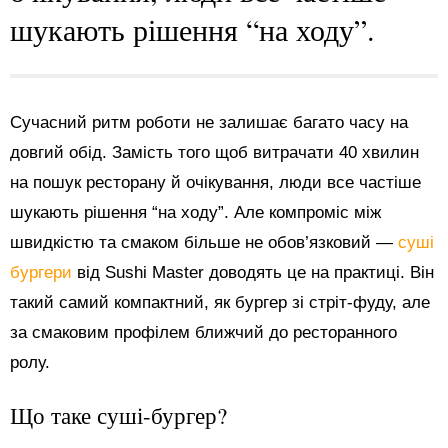
шукають рішення “на ходу”.
Сучасний ритм роботи не залишає багато часу на
довгий обід. Замість того щоб витрачати 40 хвилин
на пошук ресторану й очікування, люди все частіше
шукають рішення “на ходу”. Але компроміс між
швидкістю та смаком більше не обов’язковий —
суші
бургери
від Sushi Master доводять це на практиці. Він
такий самий компактний, як бургер зі стріт-фуду, але
за смаковим профілем ближчий до ресторанного
ролу.
Що таке суші-бургер?