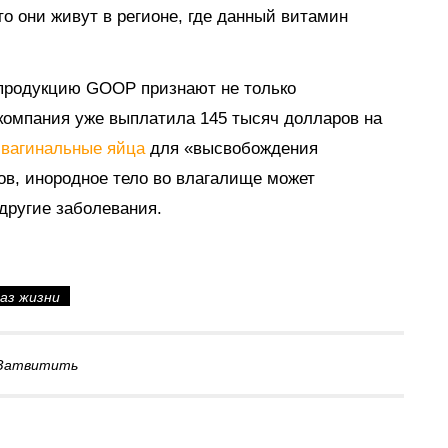
то они живут в регионе, где данный витамин
а продукцию GOOP признают не только
 компания уже выплатила 145 тысяч долларов на
м
вагинальные яйца
для «высвобождения
ов, инородное тело во влагалище может
другие заболевания.
аз жизни
Затвитить