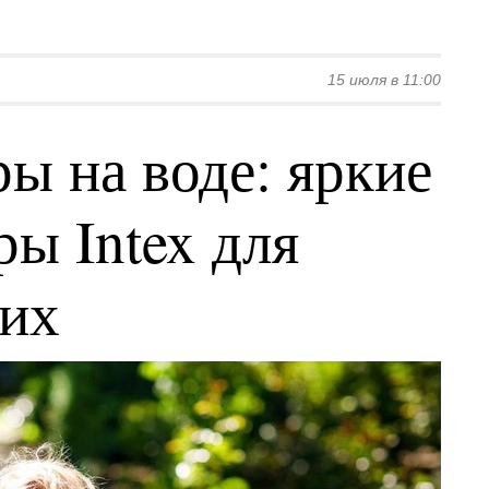
15 июля в 11:00
ы на воде: яркие
ы Intex для
ких