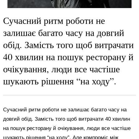
Сучасний ритм роботи не
залишає багато часу на довгий
обід. Замість того щоб витрачати
40 хвилин на пошук ресторану й
очікування, люди все частіше
шукають рішення “на ходу”.
Сучасний ритм роботи не залишає багато часу на
довгий обід. Замість того щоб витрачати 40 хвилин
на пошук ресторану й очікування, люди все частіше
шукають рішення “на ходу”. Але компроміс між