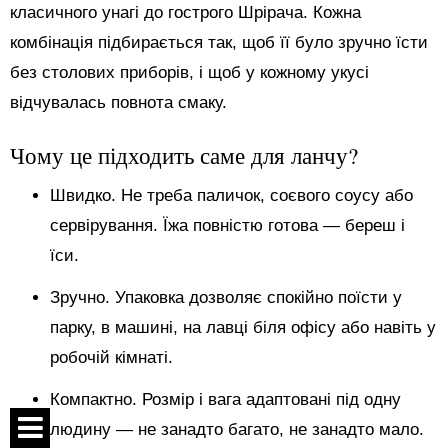
класичного унагі до гострого Шрірача. Кожна
комбінація підбирається так, щоб її було зручно їсти
без столових приборів, і щоб у кожному укусі
відчувалась повнота смаку.
Чому це підходить саме для ланчу?
Швидко. Не треба паличок, соєвого соусу або
сервірування. Їжа повністю готова — береш і
їси.
Зручно. Упаковка дозволяє спокійно поїсти у
парку, в машині, на лавці біля офісу або навіть у
робочій кімнаті.
Компактно. Розмір і вага адаптовані під одну
людину — не занадто багато, не занадто мало.