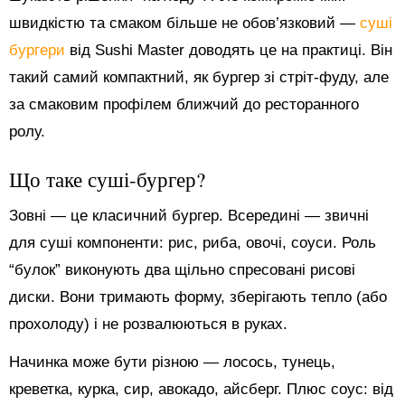
швидкістю та смаком більше не обов’язковий —
суші
бургери
від Sushi Master доводять це на практиці. Він
такий самий компактний, як бургер зі стріт-фуду, але
за смаковим профілем ближчий до ресторанного
ролу.
Що таке суші-бургер?
Зовні — це класичний бургер. Всередині — звичні
для суші компоненти: рис, риба, овочі, соуси. Роль
“булок” виконують два щільно спресовані рисові
диски. Вони тримають форму, зберігають тепло (або
прохолоду) і не розвалюються в руках.
Начинка може бути різною — лосось, тунець,
креветка, курка, сир, авокадо, айсберг. Плюс соус: від