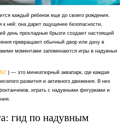
мится каждый ребенок еще до своего рождения.
я к ней: она дарит ощущение безопасности,
тний день прохладные брызги создают настоящий
ечения превращают обычный двор или дачу в
такими моментами запоминаются игры в надувных
882/
) — это миниатюрный аквапарк, где каждая
еселого развития и активного движения. В них
 фонтанчиков, играть с надувными фигурками и
ния.
га: гид по надувным