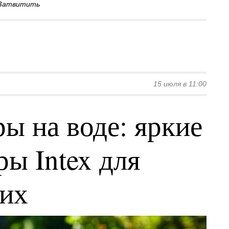
Затвитить
15 июля в 11:00
ы на воде: яркие
ы Intex для
ких