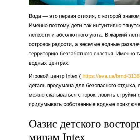
Вода — это первая стихия, с которой знако
Именно поэтому дети так интуитивно тянутс
легкости и абсолютного уюта. В жаркий ле
островок радости, а веселые водные развл
территорию беззаботного счастья. Именно 
водных центрах.
Игровой центр Intex (
https://eva.ua/brnd-313
деталь продумана для безопасного отдыха, в
можно скатываться с горок, ловить струйки
придумывать собственные водные приключе
Оазис детского востор
мирам Intex