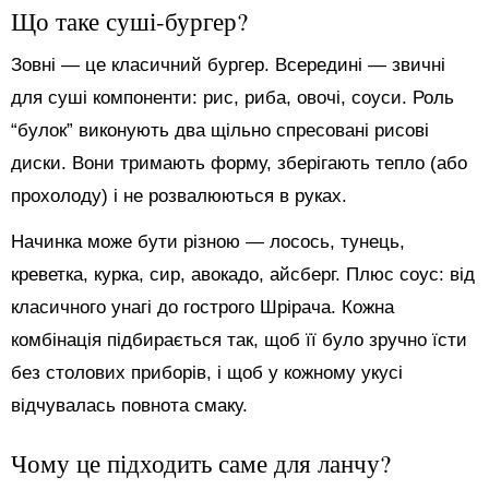
Що таке суші-бургер?
Зовні — це класичний бургер. Всередині — звичні
для суші компоненти: рис, риба, овочі, соуси. Роль
“булок” виконують два щільно спресовані рисові
диски. Вони тримають форму, зберігають тепло (або
прохолоду) і не розвалюються в руках.
Начинка може бути різною — лосось, тунець,
креветка, курка, сир, авокадо, айсберг. Плюс соус: від
класичного унагі до гострого Шрірача. Кожна
комбінація підбирається так, щоб її було зручно їсти
без столових приборів, і щоб у кожному укусі
відчувалась повнота смаку.
Чому це підходить саме для ланчу?