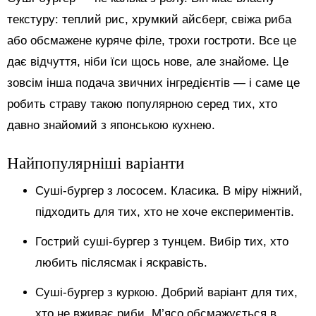
текстуру: теплий рис, хрумкий айсберг, свіжа риба
або обсмажене куряче філе, трохи гостроти. Все це
дає відчуття, ніби їси щось нове, але знайоме. Це
зовсім інша подача звичних інгредієнтів — і саме це
робить страву такою популярною серед тих, хто
давно знайомий з японською кухнею.
Найпопулярніші варіанти
Суші-бургер з лососем. Класика. В міру ніжний,
підходить для тих, хто не хоче експериментів.
Гострий суші-бургер з тунцем. Вибір тих, хто
любить післясмак і яскравість.
Суші-бургер з куркою. Добрий варіант для тих,
хто не вживає риби. М’ясо обсмажується в