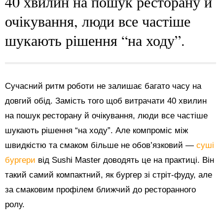
40 хвилин на пошук ресторану й
очікування, люди все частіше
шукають рішення “на ходу”.
Сучасний ритм роботи не залишає багато часу на
довгий обід. Замість того щоб витрачати 40 хвилин
на пошук ресторану й очікування, люди все частіше
шукають рішення “на ходу”. Але компроміс між
швидкістю та смаком більше не обов’язковий —
суші
бургери
від Sushi Master доводять це на практиці. Він
такий самий компактний, як бургер зі стріт-фуду, але
за смаковим профілем ближчий до ресторанного
ролу.