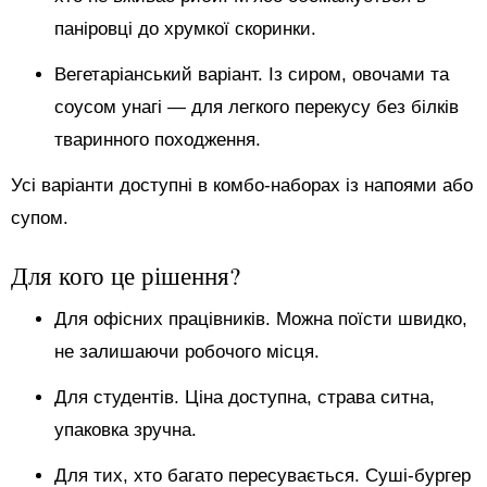
паніровці до хрумкої скоринки.
Вегетаріанський варіант. Із сиром, овочами та
соусом унагі — для легкого перекусу без білків
тваринного походження.
Усі варіанти доступні в комбо-наборах із напоями або
супом.
Для кого це рішення?
Для офісних працівників. Можна поїсти швидко,
не залишаючи робочого місця.
Для студентів. Ціна доступна, страва ситна,
упаковка зручна.
Для тих, хто багато пересувається. Суші-бургер