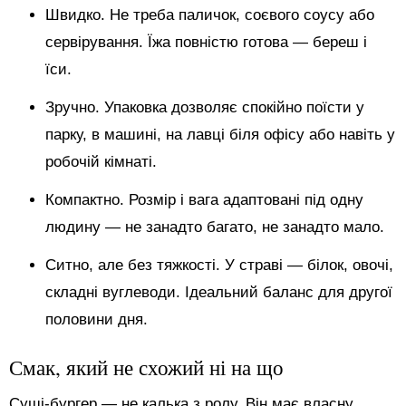
Швидко. Не треба паличок, соєвого соусу або
сервірування. Їжа повністю готова — береш і
їси.
Зручно. Упаковка дозволяє спокійно поїсти у
парку, в машині, на лавці біля офісу або навіть у
робочій кімнаті.
Компактно. Розмір і вага адаптовані під одну
людину — не занадто багато, не занадто мало.
Ситно, але без тяжкості. У страві — білок, овочі,
складні вуглеводи. Ідеальний баланс для другої
половини дня.
Смак, який не схожий ні на що
Суші-бургер — не калька з ролу. Він має власну