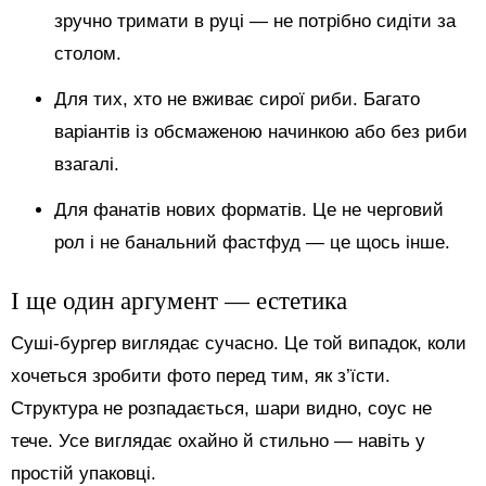
зручно тримати в руці — не потрібно сидіти за
столом.
Для тих, хто не вживає сирої риби. Багато
варіантів із обсмаженою начинкою або без риби
взагалі.
Для фанатів нових форматів. Це не черговий
рол і не банальний фастфуд — це щось інше.
І ще один аргумент — естетика
Суші-бургер виглядає сучасно. Це той випадок, коли
хочеться зробити фото перед тим, як з’їсти.
Структура не розпадається, шари видно, соус не
тече. Усе виглядає охайно й стильно — навіть у
простій упаковці.