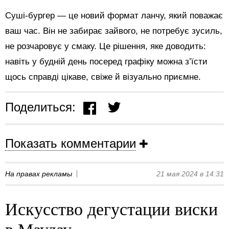
Суші-бургер — це новий формат ланчу, який поважає
ваш час. Він не забирає зайвого, не потребує зусиль,
не розчаровує у смаку. Це рішення, яке доводить:
навіть у будній день посеред графіку можна з’їсти
щось справді цікаве, свіже й візуально приємне.
Поделиться:
Показать комментарии
На правах рекламы
21 мая 2024 в 14:31
Искусство дегустации виски
в Маудау