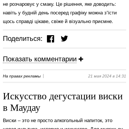
не розчаровує у смаку. Це рішення, яке доводить:
навіть у будній день посеред графіку можна з’їсти
щось справді цікаве, свіже й візуально приємне.
Поделиться:
Показать комментарии
На правах рекламы
21 мая 2024 в 14:31
Искусство дегустации виски
в Маудау
Виски – это не просто алкогольный напиток, это