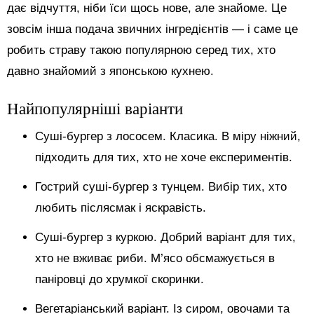
дає відчуття, ніби їси щось нове, але знайоме. Це
зовсім інша подача звичних інгредієнтів — і саме це
робить страву такою популярною серед тих, хто
давно знайомий з японською кухнею.
Найпопулярніші варіанти
Суші-бургер з лососем. Класика. В міру ніжний,
підходить для тих, хто не хоче експериментів.
Гострий суші-бургер з тунцем. Вибір тих, хто
любить післясмак і яскравість.
Суші-бургер з куркою. Добрий варіант для тих,
хто не вживає риби. М’ясо обсмажується в
паніровці до хрумкої скоринки.
Вегетаріанський варіант. Із сиром, овочами та