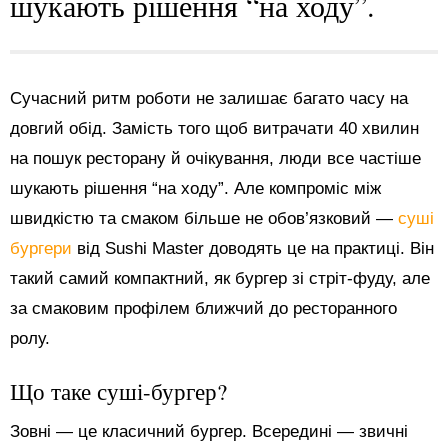
шукають рішення “на ходу”.
Сучасний ритм роботи не залишає багато часу на
довгий обід. Замість того щоб витрачати 40 хвилин
на пошук ресторану й очікування, люди все частіше
шукають рішення “на ходу”. Але компроміс між
швидкістю та смаком більше не обов’язковий —
суші
бургери
від Sushi Master доводять це на практиці. Він
такий самий компактний, як бургер зі стріт-фуду, але
за смаковим профілем ближчий до ресторанного
ролу.
Що таке суші-бургер?
Зовні — це класичний бургер. Всередині — звичні