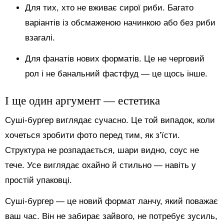
Для тих, хто не вживає сирої риби. Багато
варіантів із обсмаженою начинкою або без риби
взагалі.
Для фанатів нових форматів. Це не черговий
рол і не банальний фастфуд — це щось інше.
І ще один аргумент — естетика
Суші-бургер виглядає сучасно. Це той випадок, коли
хочеться зробити фото перед тим, як з’їсти.
Структура не розпадається, шари видно, соус не
тече. Усе виглядає охайно й стильно — навіть у
простій упаковці.
Суші-бургер — це новий формат ланчу, який поважає
ваш час. Він не забирає зайвого, не потребує зусиль,