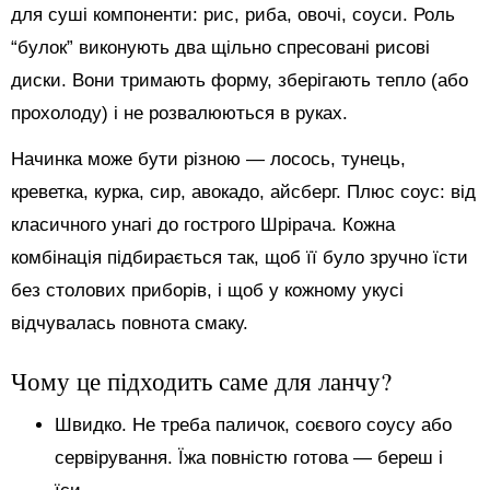
для суші компоненти: рис, риба, овочі, соуси. Роль
“булок” виконують два щільно спресовані рисові
диски. Вони тримають форму, зберігають тепло (або
прохолоду) і не розвалюються в руках.
Начинка може бути різною — лосось, тунець,
креветка, курка, сир, авокадо, айсберг. Плюс соус: від
класичного унагі до гострого Шрірача. Кожна
комбінація підбирається так, щоб її було зручно їсти
без столових приборів, і щоб у кожному укусі
відчувалась повнота смаку.
Чому це підходить саме для ланчу?
Швидко. Не треба паличок, соєвого соусу або
сервірування. Їжа повністю готова — береш і