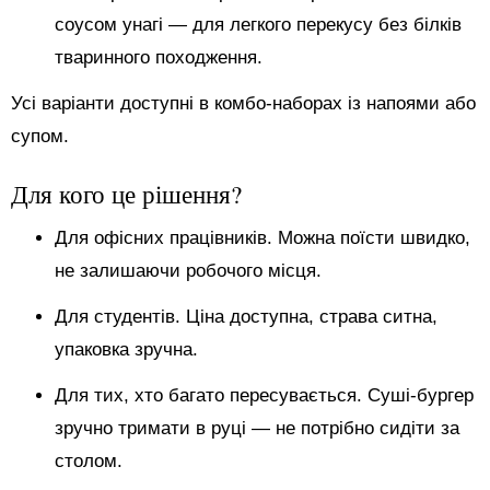
соусом унагі — для легкого перекусу без білків
тваринного походження.
Усі варіанти доступні в комбо-наборах із напоями або
супом.
Для кого це рішення?
Для офісних працівників. Можна поїсти швидко,
не залишаючи робочого місця.
Для студентів. Ціна доступна, страва ситна,
упаковка зручна.
Для тих, хто багато пересувається. Суші-бургер
зручно тримати в руці — не потрібно сидіти за
столом.