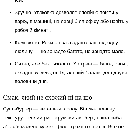
їси.
Зручно. Упаковка дозволяє спокійно поїсти у
парку, в машині, на лавці біля офісу або навіть у
робочій кімнаті.
Компактно. Розмір і вага адаптовані під одну
людину — не занадто багато, не занадто мало.
Ситно, але без тяжкості. У страві — білок, овочі,
складні вуглеводи. Ідеальний баланс для другої
половини дня.
Смак, який не схожий ні на що
Суші-бургер — не калька з ролу. Він має власну
текстуру: теплий рис, хрумкий айсберг, свіжа риба
або обсмажене куряче філе, трохи гостроти. Все це