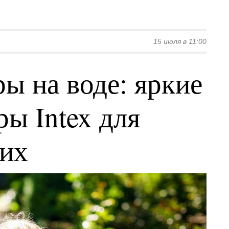
15 июля в 11:00
ы на воде: яркие
ы Intex для
ких