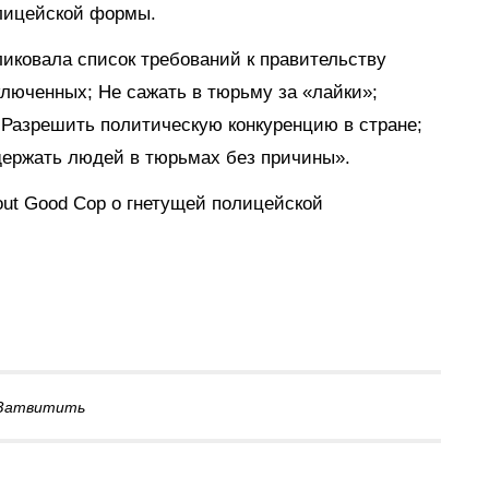
лицейской формы.
иковала список требований к правительству
люченных; Не сажать в тюрьму за «лайки»;
 Разрешить политическую конкуренцию в стране;
держать людей в тюрьмах без причины».
out Good Cop о гнетущей полицейской
Затвитить