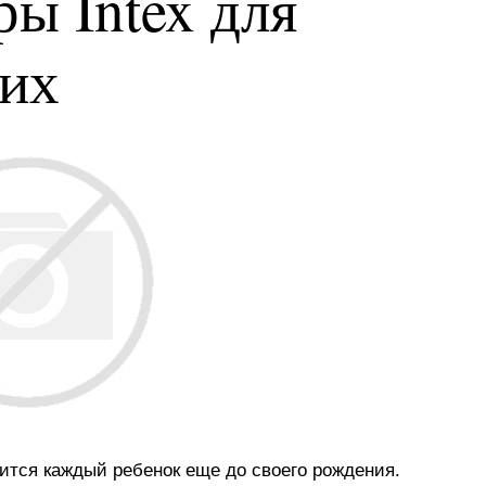
ы Intex для
ких
мится каждый ребенок еще до своего рождения.