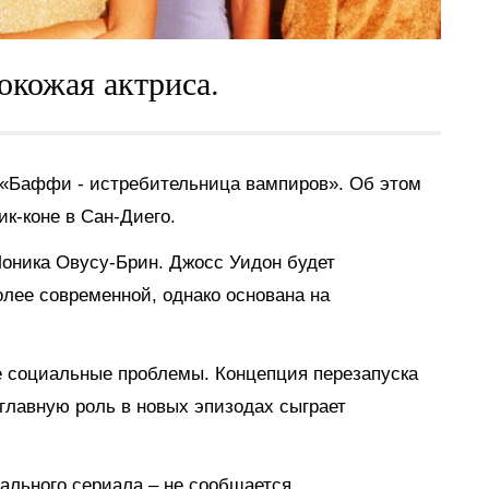
окожая актриса.
 «Баффи - истребительница вампиров». Об этом
к-коне в Сан-Диего.
Моника Овусу-Брин. Джосс Уидон будет
лее современной, однако основана на
е социальные проблемы. Концепция перезапуска
 главную роль в новых эпизодах сыграет
нального сериала – не сообщается.