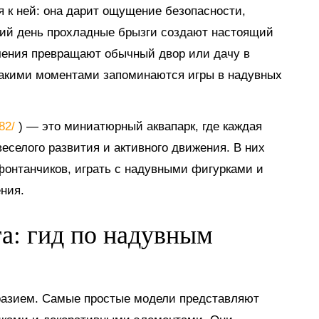
я к ней: она дарит ощущение безопасности,
тний день прохладные брызги создают настоящий
ечения превращают обычный двор или дачу в
такими моментами запоминаются игры в надувных
882/
) — это миниатюрный аквапарк, где каждая
еселого развития и активного движения. В них
 фонтанчиков, играть с надувными фигурками и
ния.
га: гид по надувным
разием. Самые простые модели представляют