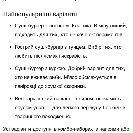
Найпопулярніші варіанти
Суші-бургер з лососем. Класика. В міру ніжний,
підходить для тих, хто не хоче експериментів.
Гострий суші-бургер з тунцем. Вибір тих, хто
любить післясмак і яскравість.
Суші-бургер з куркою. Добрий варіант для тих,
хто не вживає риби. М’ясо обсмажується в
паніровці до хрумкої скоринки.
Вегетаріанський варіант. Із сиром, овочами та
соусом унагі — для легкого перекусу без білків
тваринного походження.
Усі варіанти доступні в комбо-наборах із напоями або