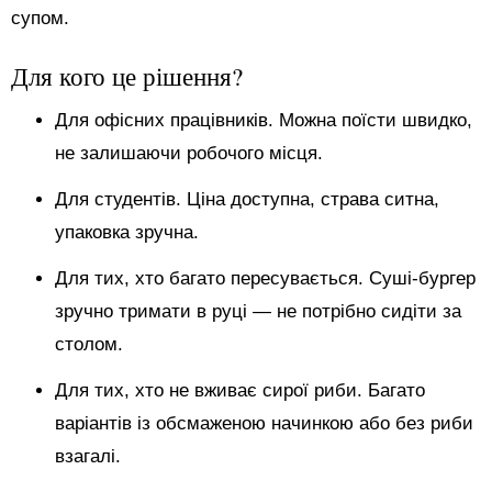
супом.
Для кого це рішення?
Для офісних працівників. Можна поїсти швидко,
не залишаючи робочого місця.
Для студентів. Ціна доступна, страва ситна,
упаковка зручна.
Для тих, хто багато пересувається. Суші-бургер
зручно тримати в руці — не потрібно сидіти за
столом.
Для тих, хто не вживає сирої риби. Багато
варіантів із обсмаженою начинкою або без риби
взагалі.