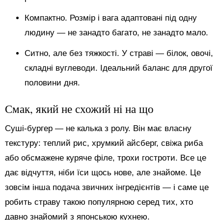
Компактно. Розмір і вага адаптовані під одну
людину — не занадто багато, не занадто мало.
Ситно, але без тяжкості. У страві — білок, овочі,
складні вуглеводи. Ідеальний баланс для другої
половини дня.
Смак, який не схожий ні на що
Суші-бургер — не калька з ролу. Він має власну
текстуру: теплий рис, хрумкий айсберг, свіжа риба
або обсмажене куряче філе, трохи гостроти. Все це
дає відчуття, ніби їси щось нове, але знайоме. Це
зовсім інша подача звичних інгредієнтів — і саме це
робить страву такою популярною серед тих, хто
давно знайомий з японською кухнею.