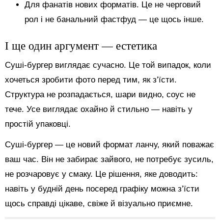
Для фанатів нових форматів. Це не черговий
рол і не банальний фастфуд — це щось інше.
І ще один аргумент — естетика
Суші-бургер виглядає сучасно. Це той випадок, коли
хочеться зробити фото перед тим, як з’їсти.
Структура не розпадається, шари видно, соус не
тече. Усе виглядає охайно й стильно — навіть у
простій упаковці.
Суші-бургер — це новий формат ланчу, який поважає
ваш час. Він не забирає зайвого, не потребує зусиль,
не розчаровує у смаку. Це рішення, яке доводить:
навіть у будній день посеред графіку можна з’їсти
щось справді цікаве, свіже й візуально приємне.