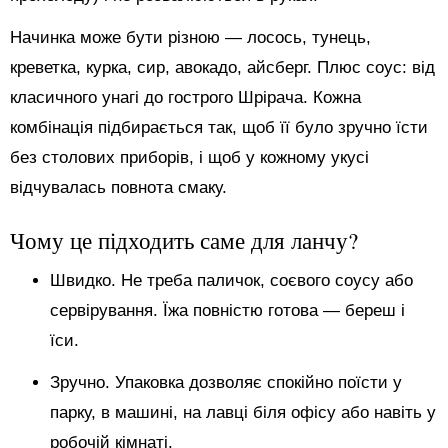
Начинка може бути різною — лосось, тунець,
креветка, курка, сир, авокадо, айсберг. Плюс соус: від
класичного унагі до гострого Шрірача. Кожна
комбінація підбирається так, щоб її було зручно їсти
без столових приборів, і щоб у кожному укусі
відчувалась повнота смаку.
Чому це підходить саме для ланчу?
Швидко. Не треба паличок, соєвого соусу або
сервірування. Їжа повністю готова — береш і
їси.
Зручно. Упаковка дозволяє спокійно поїсти у
парку, в машині, на лавці біля офісу або навіть у
робочій кімнаті.