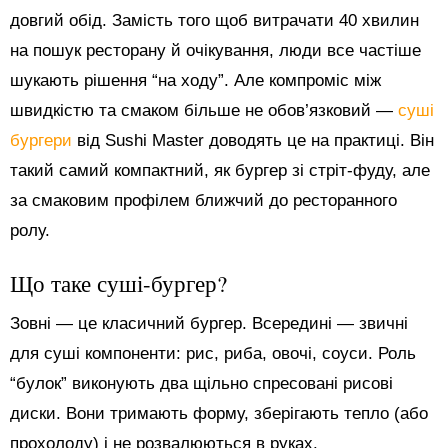
довгий обід. Замість того щоб витрачати 40 хвилин
на пошук ресторану й очікування, люди все частіше
шукають рішення “на ходу”. Але компроміс між
швидкістю та смаком більше не обов’язковий —
суші
бургери
від Sushi Master доводять це на практиці. Він
такий самий компактний, як бургер зі стріт-фуду, але
за смаковим профілем ближчий до ресторанного
ролу.
Що таке суші-бургер?
Зовні — це класичний бургер. Всередині — звичні
для суші компоненти: рис, риба, овочі, соуси. Роль
“булок” виконують два щільно спресовані рисові
диски. Вони тримають форму, зберігають тепло (або
прохолоду) і не розвалюються в руках.